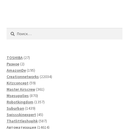
Найти:
27
TOSHIBA
27
2
товаров
Разное
2
товара
195
AmazonDe
195
товаров
22034
Creationnetworks
22034
59
товара
Kitzconcept
59
товаров
361
Master Airscrew
361
870
товар
Msesupplies
870
товаров
1357
Robotkingdom
1357
1439
товаров
Suburban
1439
товаров
45
Swissskinexpert
45
товаров
587
Thatlittleshophk
587
товаров
14614
Автоматизация
14614