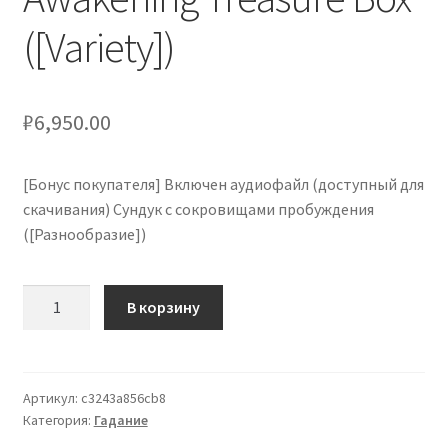
кондиционеров по оптовым ценам, ниже рыночных
([Variety])
Продажа кондиционеров
₽
6,950.00
Проектирование систем вентиляции и
кондиционирования
[Бонус покупателя] Включен аудиофайл (доступный для
Прокладка трасс для кондиционеров
скачивания) Сундук с сокровищами пробуждения
([Разнообразие])
Сервисное обслуживание кондиционеров
Количество
В корзину
Средства для дезинфекции кондиционеров
товара
[Purchaser
Средства для чистки кондиционеров
Bonus]
Audio
Артикул:
c3243a856cb8
Услуги альпинистов при установке и обслуживании
Категория:
Гадание
File
кондиционеров
Included