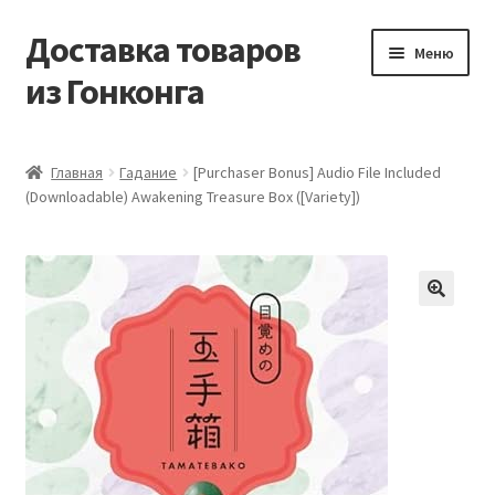
Доставка товаров
Перейти
Перейти
Меню
к
к
из Гонконга
навигации
содержимому
Главная
Главная
Гадание
[Purchaser Bonus] Audio File Included
(Downloadable) Awakening Treasure Box ([Variety])
Контакты
Корзина
Мой аккаунт
Новости
Оптовый склад
Оформление заказа