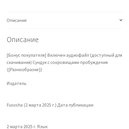
(Downloadable)
Awakening
Чистка кондиционеров
Описание
Treasure
Box
([Variety])
Описание
[Бонус покупателя] Включен аудиофайл (доступный для
скачивания) Сундук с сокровищами пробуждения
([Разнообразие])
Издатель
Fusosha (2 марта 2025 г.) Дата публикации
2 марта 2025 г. Язык