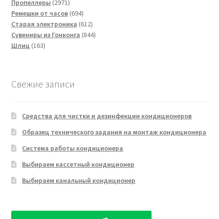
2971
товаров
Пропеллеры
2971
товар
694
Ремешки от часов
694
товара
612
Старая электроника
612
товаров
844
Сувениры из Гонконга
844
163
товара
Шлиц
163
товара
Свежие записи
Средства для чистки и дезинфекции кондиционеров
Образец технического задания на монтаж кондиционера
Система работы кондиционера
Выбираем кассетный кондиционер
Выбираем канальный кондиционер