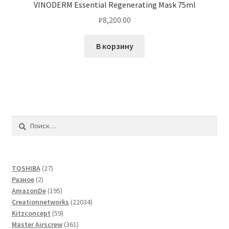
VINODERM Essential Regenerating Mask 75ml
₽
8,200.00
В корзину
Найти:
27
TOSHIBA
27
2
товаров
Разное
2
товара
195
AmazonDe
195
товаров
22034
Creationnetworks
22034
59
товара
Kitzconcept
59
товаров
361
Master Airscrew
361