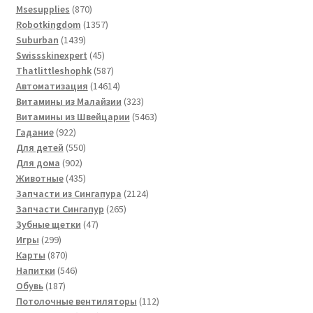
870
товар
Msesupplies
870
товаров
1357
Robotkingdom
1357
1439
товаров
Suburban
1439
товаров
45
Swissskinexpert
45
товаров
587
Thatlittleshophk
587
товаров
14614
Автоматизация
14614
товаров
323
Витамины из Малайзии
323
товара
5463
Витамины из Швейцарии
5463
922
товара
Гадание
922
товара
550
Для детей
550
902
товаров
Для дома
902
товара
435
Животные
435
товаров
2124
Запчасти из Сингапура
2124
265
товара
Запчасти Сингапур
265
47
товаров
Зубные щетки
47
299
товаров
Игры
299
товаров
870
Карты
870
товаров
546
Напитки
546
187
товаров
Обувь
187
товаров
112
Потолочные вентиляторы
112