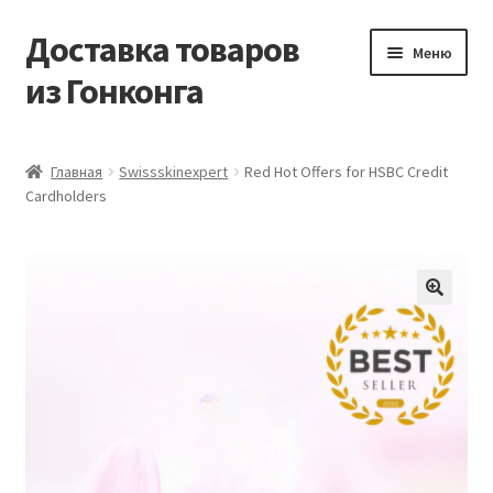
Доставка товаров
Перейти
Перейти
Меню
к
к
из Гонконга
навигации
содержимому
Главная
Главная
Swissskinexpert
Red Hot Offers for HSBC Credit
Cardholders
Контакты
Корзина
Мой аккаунт
Новости
Оптовый склад
Оформление заказа