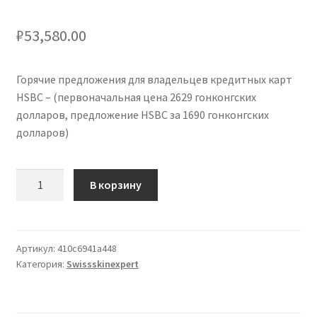
кондиционеров по оптовым ценам, ниже рыночных
₽
53,580.00
Продажа кондиционеров
Горячие предложения для владельцев кредитных карт
Проектирование систем вентиляции и
HSBC – (первоначальная цена 2629 гонконгских
кондиционирования
долларов, предложение HSBC за 1690 гонконгских
долларов)
Прокладка трасс для кондиционеров
Количество
В корзину
Сервисное обслуживание кондиционеров
товара
Red
Средства для дезинфекции кондиционеров
Hot
Offers
Артикул:
410c6941a448
Средства для чистки кондиционеров
Категория:
Swissskinexpert
for
HSBC
Услуги альпинистов при установке и обслуживании
Credit
кондиционеров