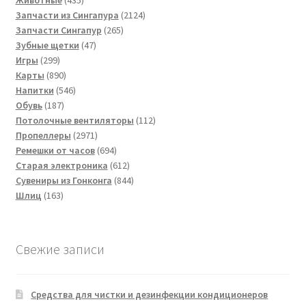
Животные
435
товаров
2124
Запчасти из Сингапура
2124
265
товара
Запчасти Сингапур
265
47
товаров
Зубные щетки
47
299
товаров
Игры
299
товаров
890
Карты
890
товаров
546
Напитки
546
187
товаров
Обувь
187
товаров
112
Потолочные вентиляторы
112
2971
товаров
Пропеллеры
2971
товар
694
Ремешки от часов
694
товара
612
Старая электроника
612
товаров
844
Сувениры из Гонконга
844
163
товара
Шлиц
163
товара
Свежие записи
Средства для чистки и дезинфекции кондиционеров