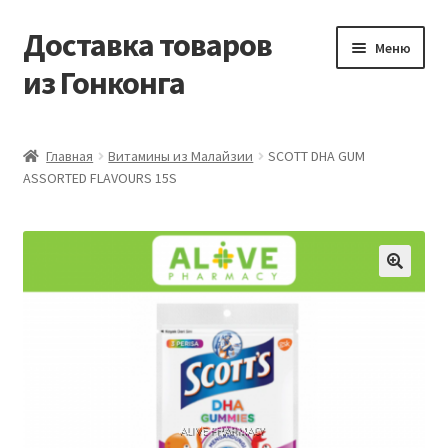
Доставка товаров
Перейти
Перейти
Меню
к
к
из Гонконга
навигации
содержимому
Главная
Главная
Витамины из Малайзии
SCOTT DHA GUM
ASSORTED FLAVOURS 15S
Контакты
Корзина
Мой аккаунт
Новости
Оптовый склад
Оформление заказа