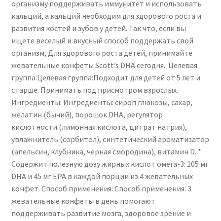
организму поддерживать иммунитет и использовать
кальций, а кальций необходим для здорового роста и
развития костей и зубов у детей. Так что, если вы
ищете веселый и вкусный способ поддержать свой
организм, Для здорового роста детей, принимайте
жевательные конфеты Scott’s DHA сегодня. Целевая
группа:Целевая группа:Подходит для детей от 5 лет и
старше. Принимать под присмотром взрослых.
Ингредиенты: Ингредиенты: сироп глюкозы, сахар,
желатин (бычий), порошок DHA, регулятор
кислотности (лимонная кислота, цитрат натрия),
увлажнитель (сорбитол), синтетический ароматизатор
(апельсин, клубника, черная смородина), витамин D. *
Содержит полезную дозу жирных кислот омега-3: 105 мг
DHA и 45 мг EPA в каждой порции из 4 жевательных
конфет. Способ применения: Способ применения: 3
жевательные конфеты в день помогают
поддерживать развитие мозга, здоровое зрение и