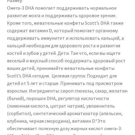
Размер
Омега-3 DHA помогает поддерживать нормальное
Чистка кондиционеров
развитие мозга и поддерживать здоровое зрение.
Кроме того, жевательные конфеты Scott’s DHA также
содержат витамин D, который помогает организму
поддерживать иммунитет и использовать кальций, а
кальций необходим для здорового роста и развития
костей и зубов у детей. Дети. Так что, если вы ищете
веселый и вкусный способ поддержать здоровый рост
ваших детей, принимайте жевательные конфеты
Scott’s DHA сегодня. Целевая группа: Подходит для
детей от 5 лет и старше. Принимать под присмотром
взрослых. Ингредиенты: сироп глюкозы, сахар, желатин
(бычий), порошок DHA, регулятор кислотности
(лимонная кислота, цитрат натрия), увлажнитель
(сорбитол), синтетический ароматизатор (апельсин,
клубника, черная смородина), витамин D.*Это
обеспечивает полезную дозу жирных кислот омега-3: