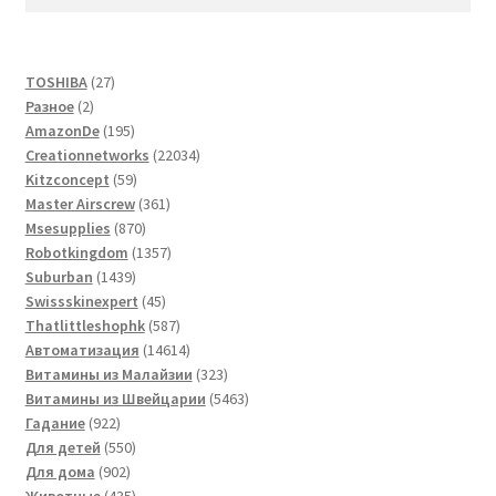
27
TOSHIBA
27
2
товаров
Разное
2
товара
195
AmazonDe
195
товаров
22034
Creationnetworks
22034
59
товара
Kitzconcept
59
товаров
361
Master Airscrew
361
870
товар
Msesupplies
870
товаров
1357
Robotkingdom
1357
1439
товаров
Suburban
1439
товаров
45
Swissskinexpert
45
товаров
587
Thatlittleshophk
587
товаров
14614
Автоматизация
14614
товаров
323
Витамины из Малайзии
323
товара
5463
Витамины из Швейцарии
5463
922
товара
Гадание
922
товара
550
Для детей
550
902
товаров
Для дома
902
товара
435