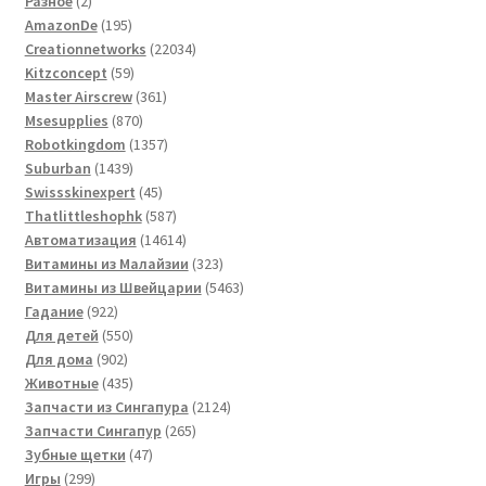
Разное
2
товара
195
AmazonDe
195
товаров
22034
Creationnetworks
22034
59
товара
Kitzconcept
59
товаров
361
Master Airscrew
361
870
товар
Msesupplies
870
товаров
1357
Robotkingdom
1357
1439
товаров
Suburban
1439
товаров
45
Swissskinexpert
45
товаров
587
Thatlittleshophk
587
товаров
14614
Автоматизация
14614
товаров
323
Витамины из Малайзии
323
товара
5463
Витамины из Швейцарии
5463
922
товара
Гадание
922
товара
550
Для детей
550
902
товаров
Для дома
902
товара
435
Животные
435
товаров
2124
Запчасти из Сингапура
2124
265
товара
Запчасти Сингапур
265
47
товаров
Зубные щетки
47
299
товаров
Игры
299