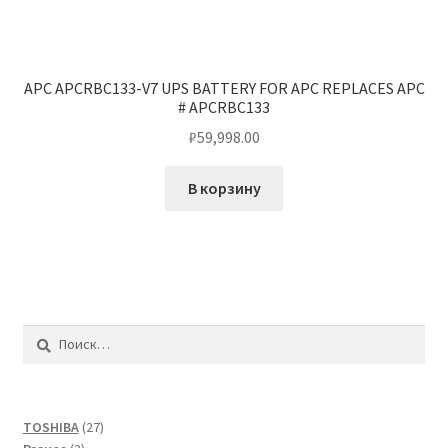
APC APCRBC133-V7 UPS BATTERY FOR APC REPLACES APC
# APCRBC133
₽
59,998.00
В корзину
Найти:
27
TOSHIBA
27
2
товаров