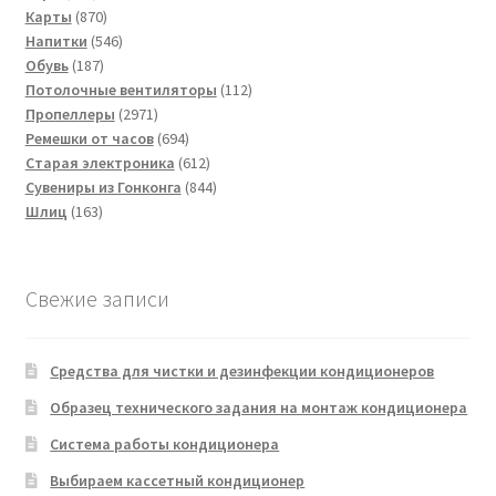
товаров
870
Карты
870
товаров
546
Напитки
546
187
товаров
Обувь
187
товаров
112
Потолочные вентиляторы
112
2971
товаров
Пропеллеры
2971
товар
694
Ремешки от часов
694
товара
612
Старая электроника
612
товаров
844
Сувениры из Гонконга
844
163
товара
Шлиц
163
товара
Свежие записи
Средства для чистки и дезинфекции кондиционеров
Образец технического задания на монтаж кондиционера
Система работы кондиционера
Выбираем кассетный кондиционер