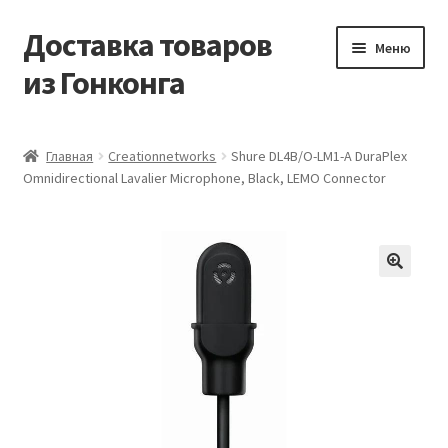
Доставка товаров
Перейти
Перейти
Меню
к
к
из Гонконга
навигации
содержимому
Главная
Главная
Creationnetworks
Shure DL4B/O-LM1-A DuraPlex
Omnidirectional Lavalier Microphone, Black, LEMO Connector
Контакты
Корзина
Мой аккаунт
Новости
Оптовый склад
Оформление заказа