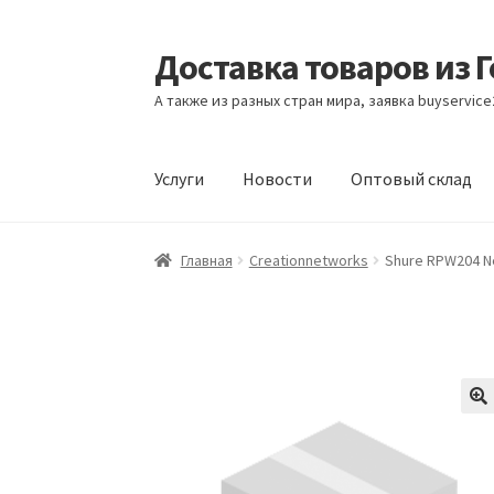
Доставка товаров из 
Перейти
Перейти
к
к
А также из разных стран мира, заявка buyservic
навигации
содержимому
Услуги
Новости
Оптовый склад
Главная
Контакты
Корзина
Мой аккаунт
Но
Главная
Creationnetworks
Shure RPW204 Ne