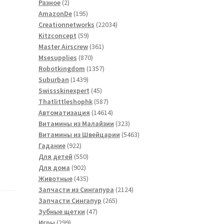
2
товаров
Разное
2
товара
195
AmazonDe
195
товаров
22034
Creationnetworks
22034
59
товара
Kitzconcept
59
товаров
361
Master Airscrew
361
870
товар
Msesupplies
870
товаров
1357
Robotkingdom
1357
1439
товаров
Suburban
1439
товаров
45
Swissskinexpert
45
товаров
587
Thatlittleshophk
587
товаров
14614
Автоматизация
14614
товаров
323
Витамины из Малайзии
323
товара
5463
Витамины из Швейцарии
5463
922
товара
Гадание
922
товара
550
Для детей
550
902
товаров
Для дома
902
товара
435
Животные
435
товаров
2124
Запчасти из Сингапура
2124
265
товара
Запчасти Сингапур
265
47
товаров
Зубные щетки
47
299
товаров
Игры
299