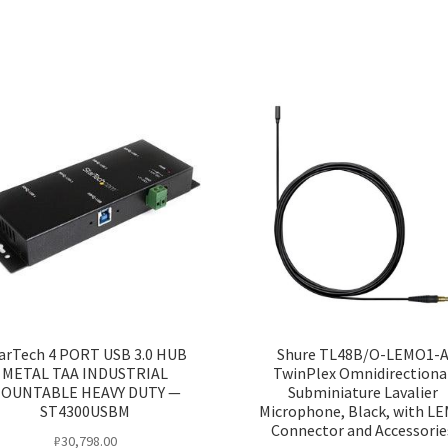
Supercardioid
Revonic
Microphone
Capsule
for
Wireless
Transmitters
(Black)
arTech 4 PORT USB 3.0 HUB
Shure TL48B/O-LEMO1-
METAL TAA INDUSTRIAL
TwinPlex Omnidirectiona
OUNTABLE HEAVY DUTY —
Subminiature Lavalier
ST4300USBM
Microphone, Black, with L
Connector and Accessorie
₽
30,798.00