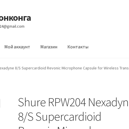
Гонконга
e24@gmail.com
Мой аккаунт
Магазин
Контакты
вости
Оптовый склад
Оформление заказа
Услуги
xadyne 8/S Supercardioid Revonic Microphone Capsule for Wireless Transm
Shure RPW204 Nexadyn
8/S Supercardioid