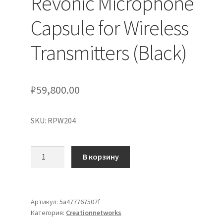
Revonic Microphone
Capsule for Wireless
Transmitters (Black)
₽
59,800.00
SKU: RPW204
Количество
В корзину
товара
Shure
RPW204
Nexadyne
Артикул:
5a477767507f
Категория:
Creationnetworks
8/S