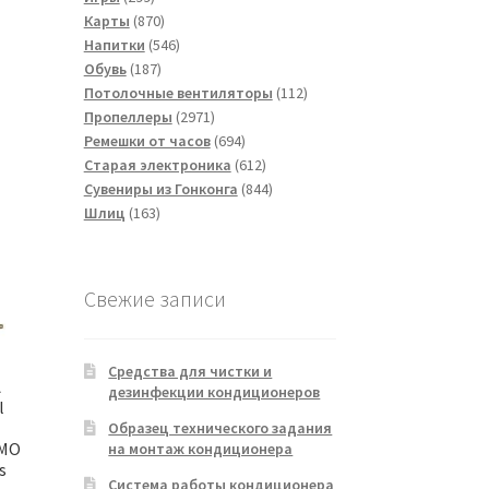
товаров
870
Карты
870
товаров
546
Напитки
546
187
товаров
Обувь
187
товаров
112
Потолочные вентиляторы
112
2971
товаров
Пропеллеры
2971
товар
694
Ремешки от часов
694
товара
612
Старая электроника
612
товаров
844
Сувениры из Гонконга
844
163
товара
Шлиц
163
товара
Свежие записи
Средства для чистки и
A
дезинфекции кондиционеров
l
Образец технического задания
EMO
на монтаж кондиционера
s
Система работы кондиционера