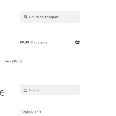
Искать:
Поиск
₽
0.00
0 товаров
itters (Black)
e
Найти:
27
TOSHIBA
27