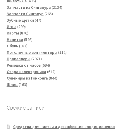
товара
435
Животные
435
товаров
2124
Запчасти из Сингапура
2124
265
товара
Запчасти Сингапур
265
47
товаров
Зубные щетки
47
299
товаров
Игры
299
товаров
870
Карты
870
товаров
546
Напитки
546
187
товаров
Обувь
187
товаров
112
Потолочные вентиляторы
112
2971
товаров
Пропеллеры
2971
товар
694
Ремешки от часов
694
товара
612
Старая электроника
612
товаров
844
Сувениры из Гонконга
844
163
товара
Шлиц
163
товара
Свежие записи
Средства для чистки и дезинфекции кондиционеров