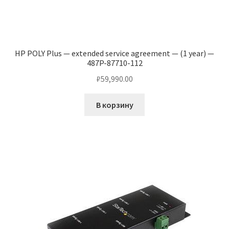
HP POLY Plus — extended service agreement — (1 year) —
487P-87710-112
₽
59,990.00
В корзину