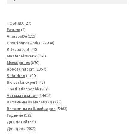
27
TOSHIBA
27
2
товаров
Разное
2
товара
195
AmazonDe
195
товаров
22034
Creationnetworks
22034
59
товара
Kitzconcept
59
товаров
361
Master Airscrew
361
870
товар
Msesupplies
870
товаров
1357
Robotkingdom
1357
1439
товаров
Suburban
1439
товаров
45
Swissskinexpert
45
товаров
587
Thatlittleshophk
587
товаров
14614
Автоматизация
14614
товаров
323
Витамины из Малайзии
323
товара
5463
Витамины из Швейцарии
5463
922
товара
Гадание
922
товара
550
Для детей
550
902
товаров
Для дома
902