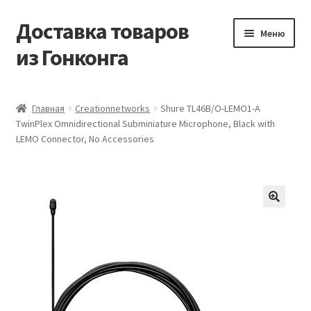
Доставка товаров
Перейти
Перейти
Меню
к
к
из Гонконга
навигации
содержимому
Главная
Главная
Creationnetworks
Shure TL46B/O-LEMO1-A
TwinPlex Omnidirectional Subminiature Microphone, Black with
Контакты
LEMO Connector, No Accessories
Корзина
Мой аккаунт
Новости
Оптовый склад
Оформление заказа