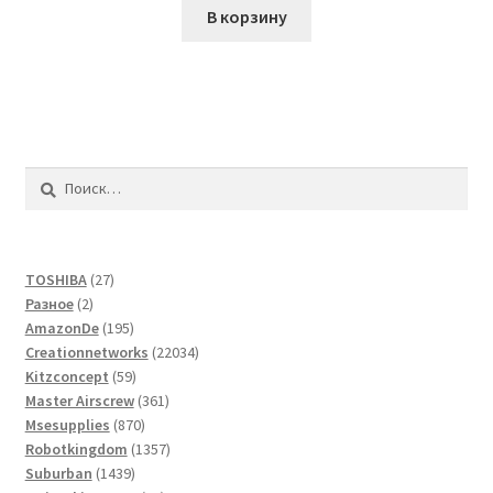
В корзину
Найти:
27
TOSHIBA
27
2
товаров
Разное
2
товара
195
AmazonDe
195
товаров
22034
Creationnetworks
22034
59
товара
Kitzconcept
59
товаров
361
Master Airscrew
361
870
товар
Msesupplies
870
товаров
1357
Robotkingdom
1357
1439
товаров
Suburban
1439