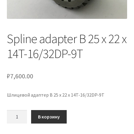
Услуги
Диагностика кондиционеров
Spline adapter B 25 x 22 x
Заправка кондиционеров
14T-16/32DP-9T
Монтаж и установка кондиционеров
₽
7,600.00
Монтаж промышленных и полупромышленных
кондиционеров
Шлицевой адаптер B 25 x 22 x 14T-16/32DP-9T
Монтаж систем ВРВ
Количество
В корзину
Мульти-сплит-системы и другие сложные решения
товара
Spline
Поставка вентиляционного оборудования,