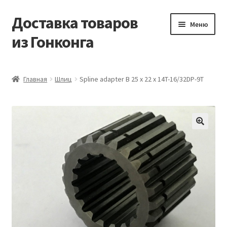
Доставка товаров
Перейти
Перейти
Меню
к
к
из Гонконга
навигации
содержимому
Главная
Главная
Шлиц
Spline adapter B 25 x 22 x 14T-16/32DP-9T
Контакты
Корзина
Мой аккаунт
Новости
Оптовый склад
Оформление заказа