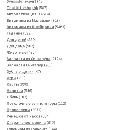
товаров
45
Swissskinexpert
45
товаров
587
Thatlittleshophk
587
товаров
14614
Автоматизация
14614
товаров
323
Витамины из Малайзии
323
товара
5463
Витамины из Швейцарии
5463
922
товара
Гадание
922
товара
550
Для детей
550
902
товаров
Для дома
902
товара
435
Животные
435
товаров
2124
Запчасти из Сингапура
2124
265
товара
Запчасти Сингапур
265
47
товаров
Зубные щетки
47
299
товаров
Игры
299
товаров
890
Карты
890
товаров
546
Напитки
546
187
товаров
Обувь
187
товаров
112
Потолочные вентиляторы
112
2971
товаров
Пропеллеры
2971
товар
694
Ремешки от часов
694
товара
612
Старая электроника
612
товаров
844
Сувениры из Гонконга
844