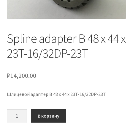
Услуги
Диагностика кондиционеров
Spline adapter B 48 x 44 x
Заправка кондиционеров
23T-16/32DP-23T
Монтаж и установка кондиционеров
₽
14,200.00
Монтаж промышленных и полупромышленных
кондиционеров
Шлицевой адаптер B 48 x 44 x 23T-16/32DP-23T
Монтаж систем ВРВ
Количество
В корзину
Мульти-сплит-системы и другие сложные решения
товара
Spline
Поставка вентиляционного оборудования,