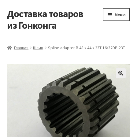
Доставка товаров
Перейти
Перейти
Меню
к
к
из Гонконга
навигации
содержимому
Главная
Главная
Шлиц
Spline adapter B 48 x 44 x 23T-16/32DP-23T
Контакты
Корзина
Мой аккаунт
Новости
Оптовый склад
Оформление заказа