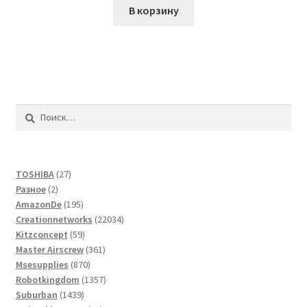
В корзину
Найти:
27
TOSHIBA
27
2
товаров
Разное
2
товара
195
AmazonDe
195
товаров
22034
Creationnetworks
22034
59
товара
Kitzconcept
59
товаров
361
Master Airscrew
361
870
товар
Msesupplies
870
товаров
1357
Robotkingdom
1357
1439
товаров
Suburban
1439