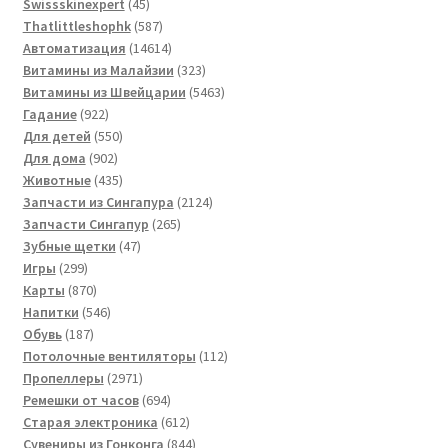
товаров
45
Swissskinexpert
45
товаров
587
Thatlittleshophk
587
товаров
14614
Автоматизация
14614
товаров
323
Витамины из Малайзии
323
товара
5463
Витамины из Швейцарии
5463
922
товара
Гадание
922
товара
550
Для детей
550
902
товаров
Для дома
902
товара
435
Животные
435
товаров
2124
Запчасти из Сингапура
2124
265
товара
Запчасти Сингапур
265
47
товаров
Зубные щетки
47
299
товаров
Игры
299
товаров
870
Карты
870
товаров
546
Напитки
546
187
товаров
Обувь
187
товаров
112
Потолочные вентиляторы
112
2971
товаров
Пропеллеры
2971
товар
694
Ремешки от часов
694
товара
612
Старая электроника
612
товаров
844
Сувениры из Гонконга
844