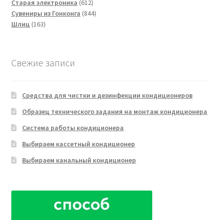
товара
612
Старая электроника
612
товаров
844
Сувениры из Гонконга
844
163
товара
Шлиц
163
товара
Свежие записи
Средства для чистки и дезинфекции кондиционеров
Образец технического задания на монтаж кондиционера
Система работы кондиционера
Выбираем кассетный кондиционер
Выбираем канальный кондиционер