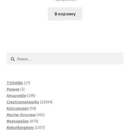
В корзину
Найти:
27
TOSHIBA
27
2
товаров
Разное
2
товара
195
AmazonDe
195
товаров
22034
Creationnetworks
22034
59
товара
Kitzconcept
59
товаров
361
Master Airscrew
361
870
товар
Msesupplies
870
товаров
1357
Robotkingdom
1357