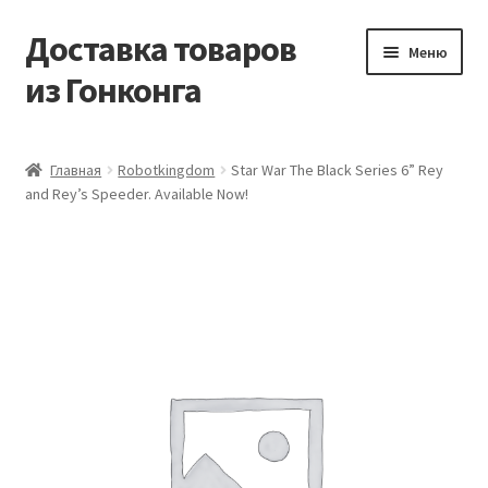
Доставка товаров
Перейти
Перейти
Меню
к
к
из Гонконга
навигации
содержимому
Главная
Главная
Robotkingdom
Star War The Black Series 6” Rey
and Rey’s Speeder. Available Now!
Контакты
Корзина
Мой аккаунт
Новости
Оптовый склад
Оформление заказа