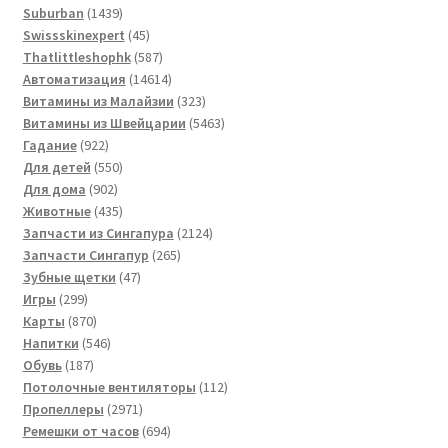
1439
товаров
Suburban
1439
товаров
45
Swissskinexpert
45
товаров
587
Thatlittleshophk
587
товаров
14614
Автоматизация
14614
товаров
323
Витамины из Малайзии
323
товара
5463
Витамины из Швейцарии
5463
922
товара
Гадание
922
товара
550
Для детей
550
902
товаров
Для дома
902
товара
435
Животные
435
товаров
2124
Запчасти из Сингапура
2124
265
товара
Запчасти Сингапур
265
47
товаров
Зубные щетки
47
299
товаров
Игры
299
товаров
870
Карты
870
товаров
546
Напитки
546
187
товаров
Обувь
187
товаров
112
Потолочные вентиляторы
112
2971
товаров
Пропеллеры
2971
товар
694
Ремешки от часов
694