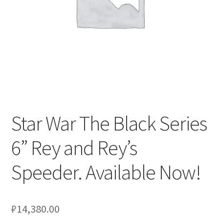
Услуги
Диагностика кондиционеров
Заправка кондиционеров
Монтаж и установка кондиционеров
Star War The Black Series
Монтаж промышленных и полупромышленных
6” Rey and Rey’s
кондиционеров
Speeder. Available Now!
Монтаж систем ВРВ
Мульти-сплит-системы и другие сложные решения
₽
14,380.00
Поставка вентиляционного оборудования,