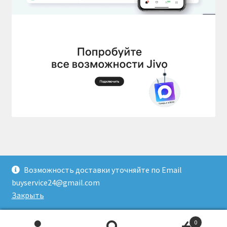
Возможность доставки уточняйте по Email
© Доставка товаров из Гонконга 2026
buyservice24@gmail.com
Создано с помощью WooCommerce
.
Закрыть
0