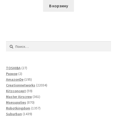
В корзину
Найти:
27
TOSHIBA
27
2
товаров
Разное
2
товара
195
AmazonDe
195
товаров
22034
Creationnetworks
22034
59
товара
Kitzconcept
59
товаров
361
Master Airscrew
361
870
товар
Msesupplies
870
товаров
1357
Robotkingdom
1357
1439
товаров
Suburban
1439