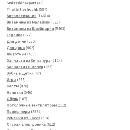
товаров
45
Swissskinexpert
45
товаров
587
Thatlittleshophk
587
товаров
14614
Автоматизация
14614
товаров
323
Витамины из Малайзии
323
товара
5463
Витамины из Швейцарии
5463
922
товара
Гадание
922
товара
550
Для детей
550
902
товаров
Для дома
902
товара
435
Животные
435
товаров
2124
Запчасти из Сингапура
2124
265
товара
Запчасти Сингапур
265
47
товаров
Зубные щетки
47
299
товаров
Игры
299
товаров
870
Карты
870
товаров
546
Напитки
546
187
товаров
Обувь
187
товаров
112
Потолочные вентиляторы
112
2971
товаров
Пропеллеры
2971
товар
694
Ремешки от часов
694
товара
612
Старая электроника
612