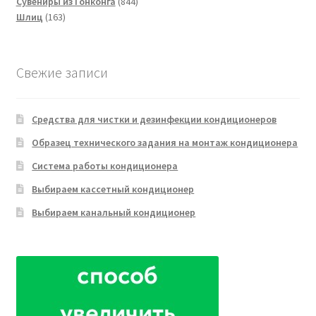
товаров
844
Сувениры из Гонконга
844
163
товара
Шлиц
163
товара
Свежие записи
Средства для чистки и дезинфекции кондиционеров
Образец технического задания на монтаж кондиционера
Система работы кондиционера
Выбираем кассетный кондиционер
Выбираем канальный кондиционер