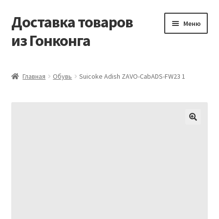
Доставка товаров
Перейти
Перейти
Меню
к
к
из Гонконга
навигации
содержимому
Главная
Главная
Обувь
Suicoke Adish ZAVO-CabADS-FW23 1
Контакты
Корзина
Мой аккаунт
Новости
Оптовый склад
Оформление заказа