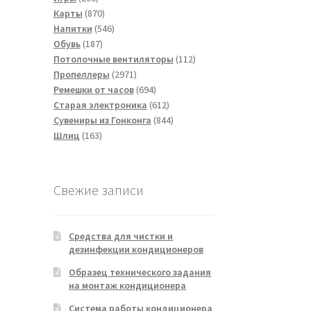
товаров
870
Карты
870
товаров
546
Напитки
546
187
товаров
Обувь
187
товаров
112
Потолочные вентиляторы
112
2971
товаров
Пропеллеры
2971
товар
694
Ремешки от часов
694
товара
612
Старая электроника
612
товаров
844
Сувениры из Гонконга
844
163
товара
Шлиц
163
товара
Свежие записи
Средства для чистки и
дезинфекции кондиционеров
Образец технического задания
на монтаж кондиционера
Система работы кондиционера