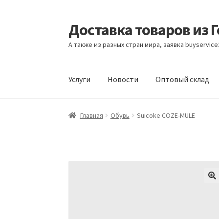
Доставка товаров из 
Перейти
Перейти
к
к
А также из разных стран мира, заявка buyservic
навигации
содержимому
Услуги
Новости
Оптовый склад
Главная
Контакты
Корзина
Мой аккаунт
Но
Главная
Обувь
Suicoke COZE-MULE