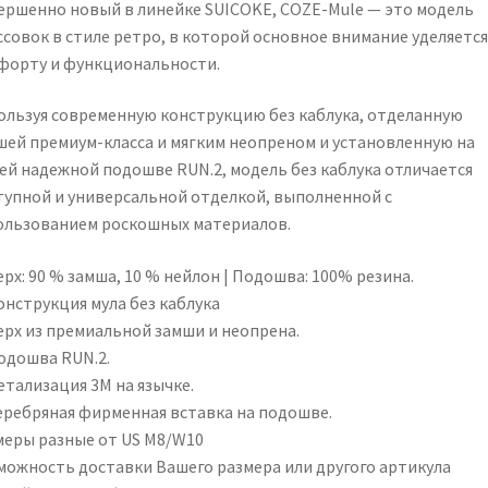
ершенно новый в линейке SUICOKE, COZE-Mule — это модель
совок в стиле ретро, ​​в которой основное внимание уделяется
форту и функциональности.
ользуя современную конструкцию без каблука, отделанную
шей премиум-класса и мягким неопреном и установленную на
ей надежной подошве RUN.2, модель без каблука отличается
тупной и универсальной отделкой, выполненной с
ользованием роскошных материалов.
рх: 90 % замша, 10 % нейлон | Подошва: 100% резина.
онструкция мула без каблука
ерх из премиальной замши и неопрена.
одошва RUN.2.
етализация 3М на язычке.
еребряная фирменная вставка на подошве.
меры разные от US M8/W10
можность доставки Вашего размера или другого артикула