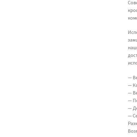
Сов
крос
ком
Исп
зам
наш
дос
исп
— Ве
— К
— В
— П
— Д
— С
Раз
Воз