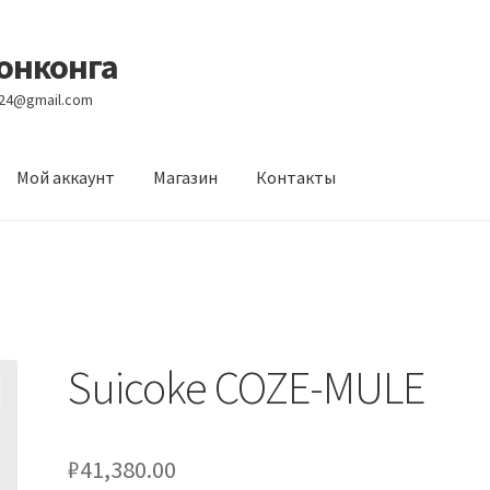
Гонконга
e24@gmail.com
Мой аккаунт
Магазин
Контакты
вости
Оптовый склад
Оформление заказа
Услуги
Suicoke COZE-MULE
₽
41,380.00