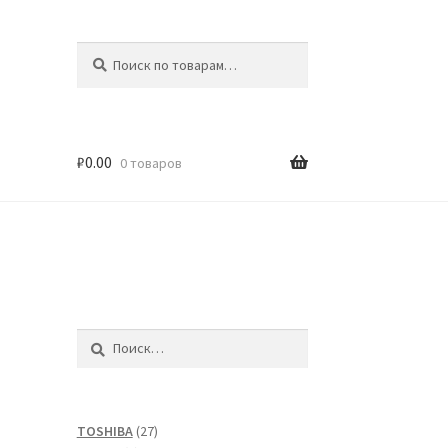
Искать:
Поиск
₽
0.00
0 товаров
Найти:
27
TOSHIBA
27