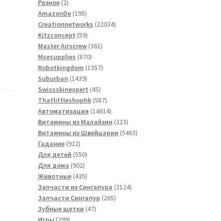
2
товаров
Разное
2
товара
195
AmazonDe
195
товаров
22034
Creationnetworks
22034
59
товара
Kitzconcept
59
товаров
361
Master Airscrew
361
870
товар
Msesupplies
870
товаров
1357
Robotkingdom
1357
1439
товаров
Suburban
1439
товаров
45
Swissskinexpert
45
товаров
587
Thatlittleshophk
587
товаров
14614
Автоматизация
14614
товаров
323
Витамины из Малайзии
323
товара
5463
Витамины из Швейцарии
5463
922
товара
Гадание
922
товара
550
Для детей
550
902
товаров
Для дома
902
товара
435
Животные
435
товаров
2124
Запчасти из Сингапура
2124
265
товара
Запчасти Сингапур
265
47
товаров
Зубные щетки
47
299
товаров
Игры
299