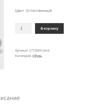
Цвет : Естественный
Количество
В корзину
товара
Suicoke
COZE-
MULE
Артикул:
177293fc18c6
Категория:
Обувь
исание