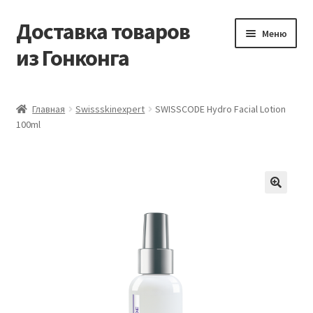
Доставка товаров
Перейти
Перейти
Меню
к
к
из Гонконга
навигации
содержимому
Главная
Главная
Swissskinexpert
SWISSCODE Hydro Facial Lotion
100ml
Контакты
Корзина
Мой аккаунт
Новости
Оптовый склад
Оформление заказа