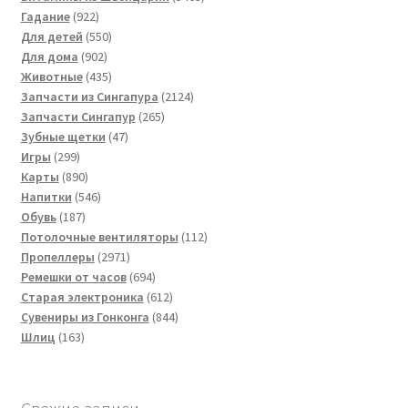
922
товара
Гадание
922
товара
550
Для детей
550
902
товаров
Для дома
902
товара
435
Животные
435
товаров
2124
Запчасти из Сингапура
2124
265
товара
Запчасти Сингапур
265
47
товаров
Зубные щетки
47
299
товаров
Игры
299
товаров
890
Карты
890
товаров
546
Напитки
546
187
товаров
Обувь
187
товаров
112
Потолочные вентиляторы
112
2971
товаров
Пропеллеры
2971
товар
694
Ремешки от часов
694
товара
612
Старая электроника
612
товаров
844
Сувениры из Гонконга
844
163
товара
Шлиц
163
товара