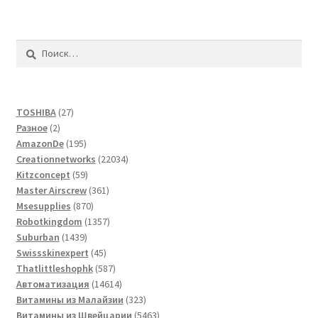
Найти:
27
TOSHIBA
27
2
товаров
Разное
2
товара
195
AmazonDe
195
товаров
22034
Creationnetworks
22034
59
товара
Kitzconcept
59
товаров
361
Master Airscrew
361
870
товар
Msesupplies
870
товаров
1357
Robotkingdom
1357
1439
товаров
Suburban
1439
товаров
45
Swissskinexpert
45
товаров
587
Thatlittleshophk
587
товаров
14614
Автоматизация
14614
товаров
323
Витамины из Малайзии
323
товара
5463
Витамины из Швейцарии
5463