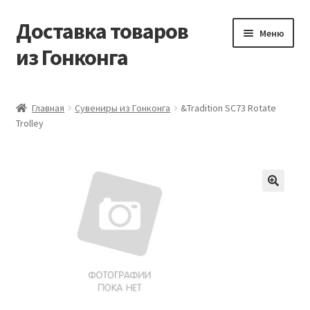
Доставка товаров
Перейти
Перейти
Меню
к
к
из Гонконга
навигации
содержимому
Главная
Главная
Сувениры из Гонконга
&Tradition SC73 Rotate
Trolley
Контакты
Корзина
Мой аккаунт
Новости
Оптовый склад
Оформление заказа