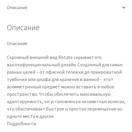
кондиционеров по оптовым ценам, ниже рыночных
Описание
Продажа кондиционеров
Описание
Проектирование систем вентиляции и
Описание
кондиционирования
Скромный внешний вид Rotate скрывает его
Прокладка трасс для кондиционеров
высокофункциональный дизайн. Созданный для самых
разных целей – от офисной тележки до прикроватной
Сервисное обслуживание кондиционеров
тумбочки или шкафа для хранения в ванной – этот
асимметричный предмет можно вставить в любое
Средства для дезинфекции кондиционеров
пространство. Чтобы обеспечить максимальную
адаптируемость, он установлен на незаметных колесах,
Средства для чистки кондиционеров
что обеспечивает быстрое и простое перемещение из
одного места в другое.
Подробности
Услуги альпинистов при установке и обслуживании
кондиционеров