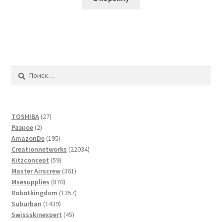
Найти:
27
TOSHIBA
27
2
товаров
Разное
2
товара
195
AmazonDe
195
товаров
22034
Creationnetworks
22034
59
товара
Kitzconcept
59
товаров
361
Master Airscrew
361
870
товар
Msesupplies
870
товаров
1357
Robotkingdom
1357
1439
товаров
Suburban
1439
товаров
45
Swissskinexpert
45