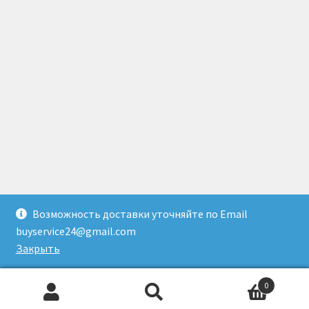
Возможность доставки уточняйте по Email
© Доставка товаров из Гонконга 2026
buyservice24@gmail.com
Создано с помощью WooCommerce
.
Закрыть
0
Искать:
Поиск