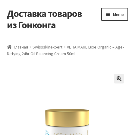
Доставка товаров
Перейти
Перейти
Меню
к
к
из Гонконга
навигации
содержимому
Главная
Главная
Swissskinexpert
VETIA MARE Luxe Organic – Age-
Defying 24hr Oil Balancing Cream 50ml
Контакты
Корзина
Мой аккаунт
Новости
Оптовый склад
Оформление заказа