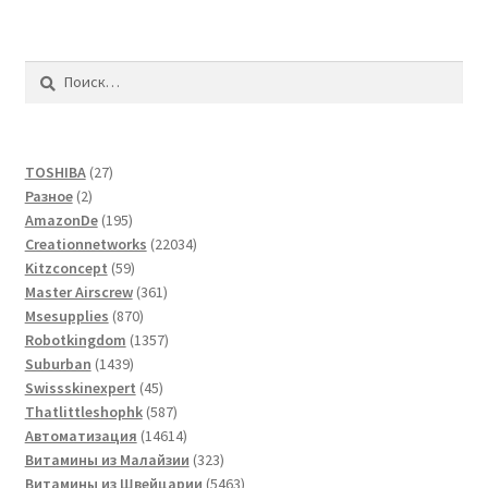
Найти:
27
TOSHIBA
27
2
товаров
Разное
2
товара
195
AmazonDe
195
товаров
22034
Creationnetworks
22034
59
товара
Kitzconcept
59
товаров
361
Master Airscrew
361
870
товар
Msesupplies
870
товаров
1357
Robotkingdom
1357
1439
товаров
Suburban
1439
товаров
45
Swissskinexpert
45
товаров
587
Thatlittleshophk
587
товаров
14614
Автоматизация
14614
товаров
323
Витамины из Малайзии
323
товара
5463
Витамины из Швейцарии
5463