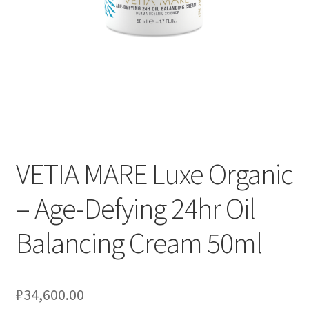
Услуги
Диагностика кондиционеров
Заправка кондиционеров
Монтаж и установка кондиционеров
VETIA MARE Luxe Organic
Монтаж промышленных и полупромышленных
– Age-Defying 24hr Oil
кондиционеров
Balancing Cream 50ml
Монтаж систем ВРВ
Мульти-сплит-системы и другие сложные решения
₽
34,600.00
Поставка вентиляционного оборудования,