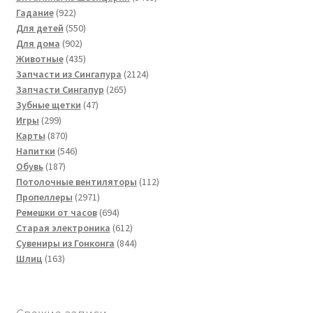
922
товара
Гадание
922
товара
550
Для детей
550
902
товаров
Для дома
902
товара
435
Животные
435
товаров
2124
Запчасти из Сингапура
2124
265
товара
Запчасти Сингапур
265
47
товаров
Зубные щетки
47
299
товаров
Игры
299
товаров
870
Карты
870
товаров
546
Напитки
546
187
товаров
Обувь
187
товаров
112
Потолочные вентиляторы
112
2971
товаров
Пропеллеры
2971
товар
694
Ремешки от часов
694
товара
612
Старая электроника
612
товаров
844
Сувениры из Гонконга
844
163
товара
Шлиц
163
товара