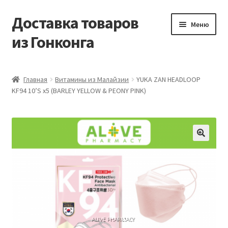
Доставка товаров
Перейти
Перейти
Меню
к
к
из Гонконга
навигации
содержимому
Главная
Главная
Витамины из Малайзии
YUKA ZAN HEADLOOP
KF94 10’S x5 (BARLEY YELLOW & PEONY PINK)
Контакты
Корзина
Мой аккаунт
Новости
Оптовый склад
Оформление заказа