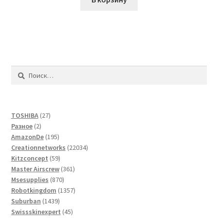
Найти:
27
TOSHIBA
27
2
товаров
Разное
2
товара
195
AmazonDe
195
товаров
22034
Creationnetworks
22034
59
товара
Kitzconcept
59
товаров
361
Master Airscrew
361
870
товар
Msesupplies
870
товаров
1357
Robotkingdom
1357
1439
товаров
Suburban
1439
товаров
45
Swissskinexpert
45