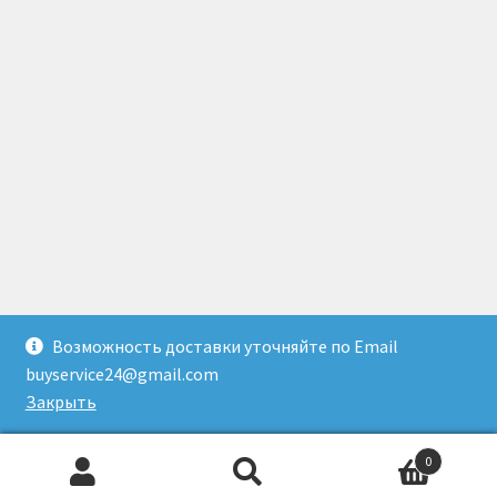
Возможность доставки уточняйте по Email
© Доставка товаров из Гонконга 2026
buyservice24@gmail.com
Создано с помощью WooCommerce
.
Закрыть
0
Искать:
Поиск