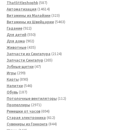
товаров
587
Thatlittleshophk
587
товаров
14614
Автоматизация
14614
товаров
323
Витамины из Малайзии
323
товара
5463
Витамины из Швейцарии
5463
922
товара
Гадание
922
товара
550
Для детей
550
902
товаров
Для дома
902
товара
435
Животные
435
товаров
2124
Запчасти из Сингапура
2124
265
товара
Запчасти Сингапур
265
47
товаров
Зубные щетки
47
299
товаров
Игры
299
товаров
890
Карты
890
товаров
546
Напитки
546
187
товаров
Обувь
187
товаров
112
Потолочные вентиляторы
112
2971
товаров
Пропеллеры
2971
товар
694
Ремешки от часов
694
товара
612
Старая электроника
612
товаров
844
Сувениры из Гонконга
844