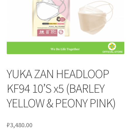
Услуги
Диагностика кондиционеров
Заправка кондиционеров
Монтаж и установка кондиционеров
YUKA ZAN HEADLOOP
Монтаж промышленных и полупромышленных
KF94 10’S x5 (BARLEY
кондиционеров
YELLOW & PEONY PINK)
Монтаж систем ВРВ
Мульти-сплит-системы и другие сложные решения
₽
3,480.00
Поставка вентиляционного оборудования,