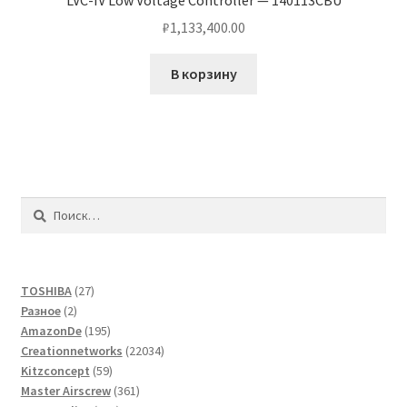
₽
1,133,400.00
В корзину
Найти:
27
TOSHIBA
27
2
товаров
Разное
2
товара
195
AmazonDe
195
товаров
22034
Creationnetworks
22034
59
товара
Kitzconcept
59
товаров
361
Master Airscrew
361