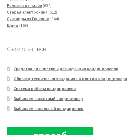
товар
694
Ремешки от часов
694
товара
612
Старая электроника
612
товаров
844
Сувениры из Гонконга
844
163
товара
Шлиц
163
товара
Свежие записи
Средства для чистки и дезинфекции кондиционеров
Образец технического задания на монтаж кондиционера
Система работы кондиционера
Выбираем кассетный кондиционер
Выбираем канальный кондиционер