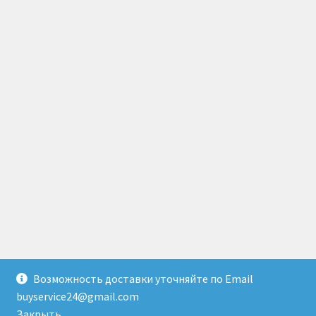
Возможность доставки уточняйте по Email
© Доставка товаров из Гонконга 2026
buyservice24@gmail.com
Создано с помощью WooCommerce
.
Закрыть