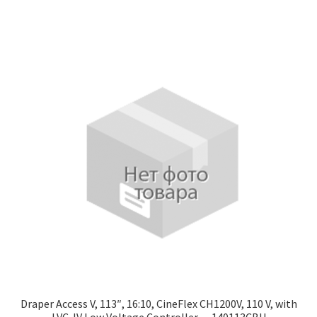
Draper Access V, 113″, 16:10, CineFlex CH1200V, 110 V, with
LVC-IV Low Voltage Controller — 140113CBU