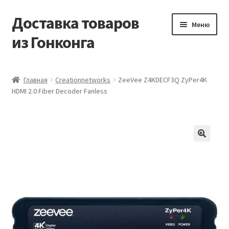
Доставка товаров
Перейти
Перейти
Меню
к
к
из Гонконга
навигации
содержимому
Главная
Главная
Creationnetworks
ZeeVee Z4KDECF3Q ZyPer4K
HDMI 2.0 Fiber Decoder Fanless
Контакты
Корзина
Мой аккаунт
Новости
Оптовый склад
Оформление заказа