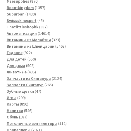
870
товар
Msesupplies
870
товаров
1357
Robotkingdom
1357
1439
товаров
Suburban
1439
товаров
45
Swissskinexpert
45
товаров
587
Thatlittleshophk
587
товаров
14614
Автоматизация
14614
товаров
323
Витамины из Малайзии
323
товара
5463
Витамины из Швейцарии
5463
922
товара
Гадание
922
товара
550
Для детей
550
902
товаров
Для дома
902
товара
435
Животные
435
товаров
2124
Запчасти из Сингапура
2124
265
товара
Запчасти Сингапур
265
47
товаров
Зубные щетки
47
299
товаров
Игры
299
товаров
890
Карты
890
товаров
546
Напитки
546
187
товаров
Обувь
187
товаров
112
Потолочные вентиляторы
112
2971
товаров
Пропеллеры
2971