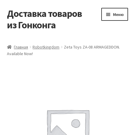
Доставка товаров
Перейти
Перейти
Меню
к
к
из Гонконга
навигации
содержимому
Главная
Главная
Robotkingdom
Zeta Toys ZA-08 ARMAGEDDON.
Available Now!
Контакты
Корзина
Мой аккаунт
Новости
Оптовый склад
Оформление заказа