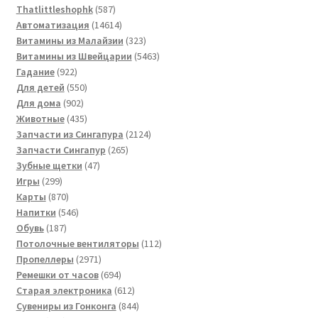
товаров
587
Thatlittleshophk
587
товаров
14614
Автоматизация
14614
товаров
323
Витамины из Малайзии
323
товара
5463
Витамины из Швейцарии
5463
922
товара
Гадание
922
товара
550
Для детей
550
902
товаров
Для дома
902
товара
435
Животные
435
товаров
2124
Запчасти из Сингапура
2124
265
товара
Запчасти Сингапур
265
47
товаров
Зубные щетки
47
299
товаров
Игры
299
товаров
870
Карты
870
товаров
546
Напитки
546
187
товаров
Обувь
187
товаров
112
Потолочные вентиляторы
112
2971
товаров
Пропеллеры
2971
товар
694
Ремешки от часов
694
товара
612
Старая электроника
612
товаров
844
Сувениры из Гонконга
844