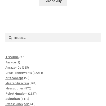
В корзину
Найти:
27
TOSHIBA
27
2
товаров
Разное
2
товара
195
AmazonDe
195
товаров
22034
Creationnetworks
22034
59
товара
Kitzconcept
59
товаров
361
Master Airscrew
361
870
товар
Msesupplies
870
товаров
1357
Robotkingdom
1357
1439
товаров
Suburban
1439
товаров
45
Swissskinexpert
45