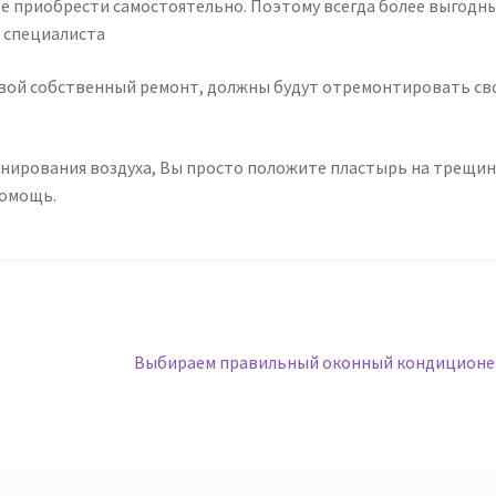
те приобрести самостоятельно. Поэтому всегда более выгодн
о специалиста
свой собственный ремонт, должны будут отремонтировать св
нирования воздуха, Вы просто положите пластырь на трещину
помощь.
Следующая
Выбираем правильный оконный кондиционе
запись: