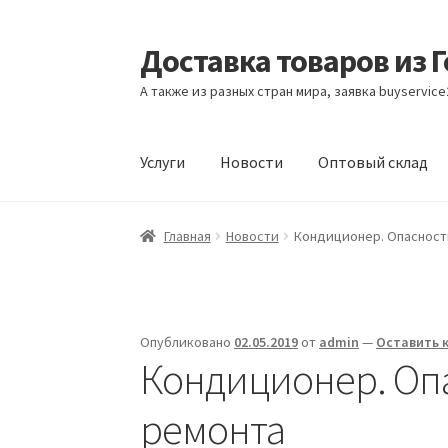
Доставка товаров из 
Перейти
Перейти
к
к
А также из разных стран мира, заявка buyservic
навигации
содержимому
Услуги
Новости
Оптовый склад
Главная
Контакты
Корзина
Мой аккаунт
Но
Главная
Новости
Кондиционер. Опасност
Опубликовано
02.05.2019
от
admin
—
Оставить 
Кондиционер. Оп
ремонта