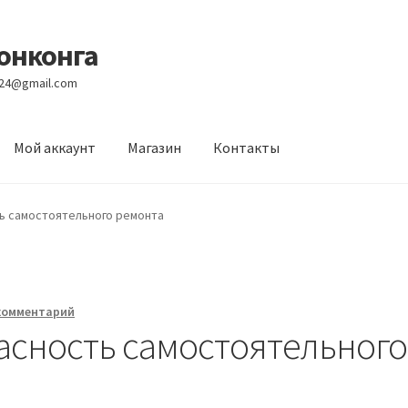
Гонконга
e24@gmail.com
Мой аккаунт
Магазин
Контакты
вости
Оптовый склад
Оформление заказа
Услуги
ь самостоятельного ремонта
комментарий
асность самостоятельного