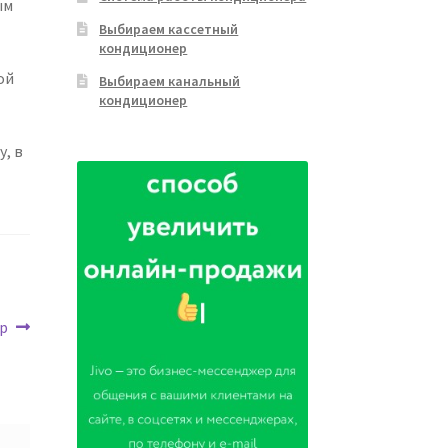
ым
Выбираем кассетный
кондиционер
ой
Выбираем канальный
кондиционер
, в
р