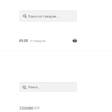
Искать:
Поиск
₽
0.00
0 товаров
Найти:
27
TOSHIBA
27