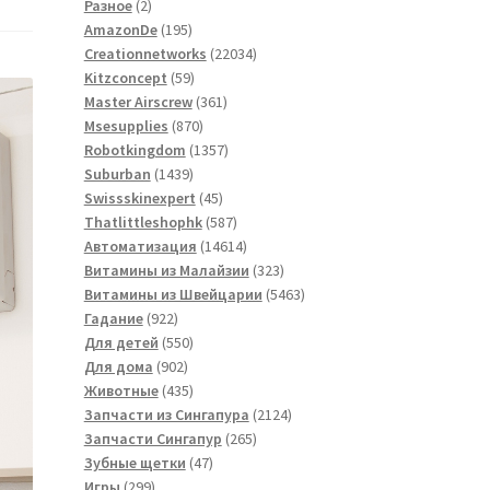
2
товаров
Разное
2
товара
195
AmazonDe
195
товаров
22034
Creationnetworks
22034
59
товара
Kitzconcept
59
товаров
361
Master Airscrew
361
870
товар
Msesupplies
870
товаров
1357
Robotkingdom
1357
1439
товаров
Suburban
1439
товаров
45
Swissskinexpert
45
товаров
587
Thatlittleshophk
587
товаров
14614
Автоматизация
14614
товаров
323
Витамины из Малайзии
323
товара
5463
Витамины из Швейцарии
5463
922
товара
Гадание
922
товара
550
Для детей
550
902
товаров
Для дома
902
товара
435
Животные
435
товаров
2124
Запчасти из Сингапура
2124
265
товара
Запчасти Сингапур
265
47
товаров
Зубные щетки
47
299
товаров
Игры
299