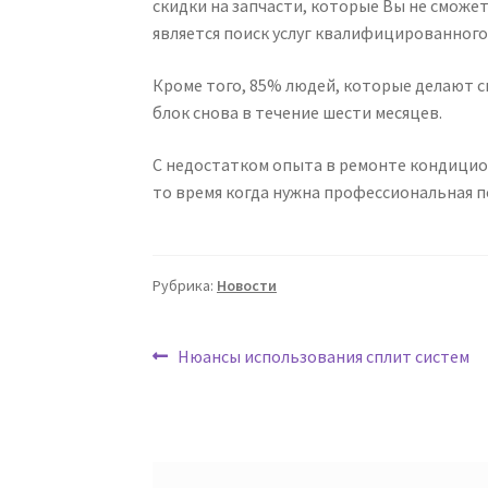
скидки на запчасти, которые Вы не сможе
является поиск услуг квалифицированног
Кроме того, 85% людей, которые делают 
блок снова в течение шести месяцев.
С недостатком опыта в ремонте кондицио
то время когда нужна профессиональная 
Рубрика:
Новости
Навигация
Предыдущая
Нюансы использования сплит систем
запись:
по
записям