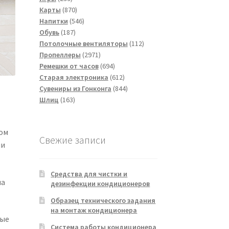
товаров
870
Карты
870
товаров
546
Напитки
546
187
товаров
Обувь
187
товаров
112
Потолочные вентиляторы
112
2971
товаров
Пропеллеры
2971
товар
694
Ремешки от часов
694
товара
612
Старая электроника
612
товаров
844
Сувениры из Гонконга
844
163
товара
Шлиц
163
товара
ом
Свежие записи
ни
Средства для чистки и
на
дезинфекции кондиционеров
Образец технического задания
на монтаж кондиционера
ные
Система работы кондиционера