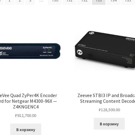
1
2
3
…
730
731
732
733
734
735
eVee Quad ZyPer4K Encoder
Zeevee STBI3 IP and Broadc
rd for Netgear M4300-96X —
Streaming Content Decod
Z4KNGENC4
₽
128,500.00
₽
912,700.00
В корзину
В корзину