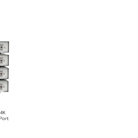
r4K
 Port