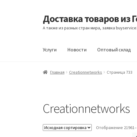
Доставка товаров из 
Перейти
Перейти
к
к
А также из разных стран мира, заявка buyservic
навигации
содержимому
Услуги
Новости
Оптовый склад
Главная
Контакты
Корзина
Мой аккаунт
Но
Главная
Creationnetworks
Страница 733
Creationnetworks
Отображение 21961–2