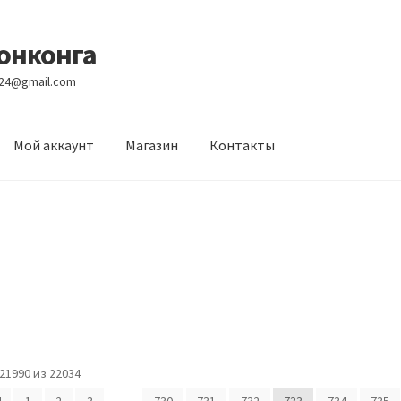
Гонконга
e24@gmail.com
Мой аккаунт
Магазин
Контакты
вости
Оптовый склад
Оформление заказа
Услуги
1990 из 22034