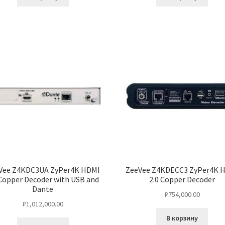
Vee Z4KDC3UA ZyPer4K HDMI
ZeeVee Z4KDECC3 ZyPer4K 
 Copper Decoder with USB and
2.0 Copper Decoder
Dante
₽
754,000.00
₽
1,012,000.00
В корзину