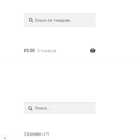
Искать:
Поиск
₽
0.00
0 товаров
Найти:
27
TOSHIBA
27