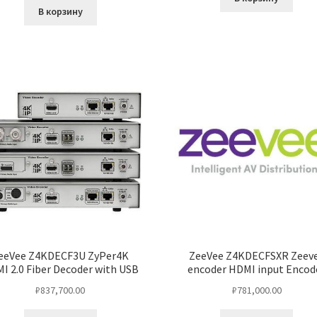
В корзину
eeVee Z4KDECF3U ZyPer4K
ZeeVee Z4KDECFSXR Zeev
I 2.0 Fiber Decoder with USB
encoder HDMI input Encod
₽
837,700.00
₽
781,000.00