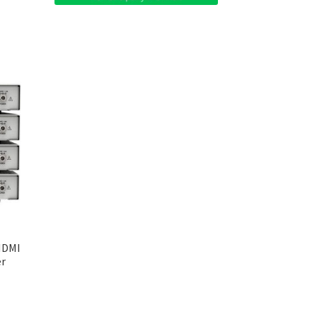
HDMI
er