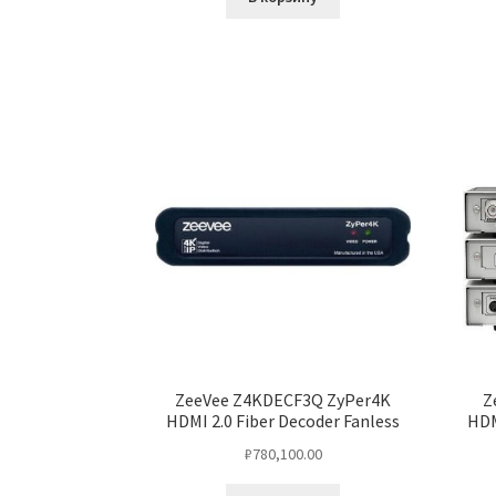
ZeeVee Z4KDECF3Q ZyPer4K
Z
HDMI 2.0 Fiber Decoder Fanless
HDM
₽
780,100.00