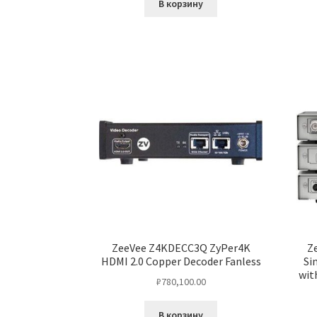
В корзину
ZeeVee Z4KDECC3Q ZyPer4K
Z
HDMI 2.0 Copper Decoder Fanless
Si
wit
₽
780,100.00
В корзину