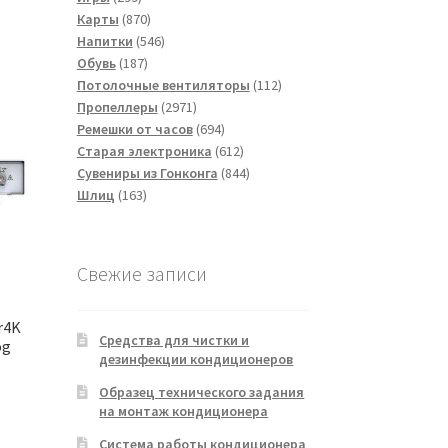
товаров
870
Карты
870
товаров
546
Напитки
546
187
товаров
Обувь
187
товаров
112
Потолочные вентиляторы
112
2971
товаров
Пропеллеры
2971
товар
694
Ремешки от часов
694
товара
612
Старая электроника
612
товаров
844
Сувениры из Гонконга
844
163
товара
Шлиц
163
товара
Свежие записи
r4K
Средства для чистки и
og
дезинфекции кондиционеров
Образец технического задания
на монтаж кондиционера
Система работы кондиционера