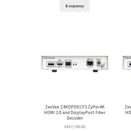
В корзину
ZeeVee Z4KDPDECF3 ZyPer4K
Ze
HDMI 2.0 and DisplayPort Fiber
HD
Decoder
₽
837,700.00