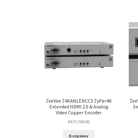
ZeeVee Z4KANLENCC3 ZyPer4K
Zee
Extended HDMI 2.0 & Analog
Si
Video Copper Encoder
₽
837,700.00
В корзину