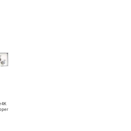
r4K
pper