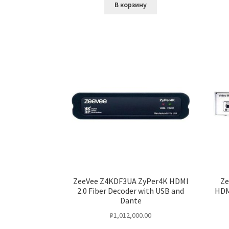
В корзину
ZeeVee Z4KDF3UA ZyPer4K HDMI
Ze
2.0 Fiber Decoder with USB and
HDM
Dante
₽
1,012,000.00