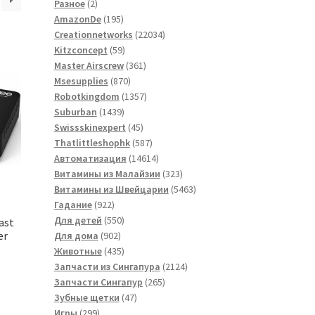
2
товаров
Разное
2
товара
195
AmazonDe
195
товаров
22034
Creationnetworks
22034
59
товара
Kitzconcept
59
товаров
361
Master Airscrew
361
870
товар
Msesupplies
870
товаров
1357
Robotkingdom
1357
1439
товаров
Suburban
1439
товаров
45
Swissskinexpert
45
товаров
587
Thatlittleshophk
587
товаров
14614
Автоматизация
14614
товаров
323
Витамины из Малайзии
323
товара
5463
Витамины из Швейцарии
5463
922
товара
Гадание
922
товара
550
Для детей
550
ast
er
902
товаров
Для дома
902
товара
435
Животные
435
товаров
2124
Запчасти из Сингапура
2124
265
товара
Запчасти Сингапур
265
47
товаров
Зубные щетки
47
299
товаров
Игры
299