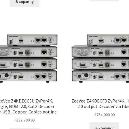
В корзину
eeVee Z4KDECC3U ZyPer4K,
ZeeVee Z4KDECF3 ZyPer4K, 
ngle, HDMI 2.0, CatX Decoder
2.0 output Decoder via fib
h USB, Copper, Cables not inc
₽
754,000.00
₽
837,700.00
В корзину