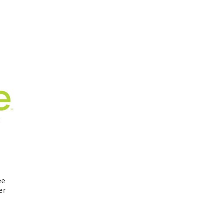
ee
er