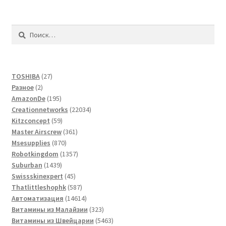
Найти:
27
TOSHIBA
27
2
товаров
Разное
2
товара
195
AmazonDe
195
товаров
22034
Creationnetworks
22034
59
товара
Kitzconcept
59
товаров
361
Master Airscrew
361
870
товар
Msesupplies
870
товаров
1357
Robotkingdom
1357
1439
товаров
Suburban
1439
товаров
45
Swissskinexpert
45
товаров
587
Thatlittleshophk
587
товаров
14614
Автоматизация
14614
товаров
323
Витамины из Малайзии
323
товара
5463
Витамины из Швейцарии
5463