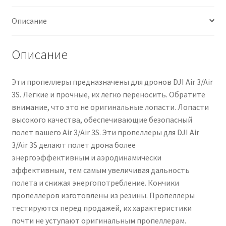
дронов
Описание
DJI
Чистка кондиционеров
Air
3/Air
Описание
3S
с
Эти пропеллеры предназначены для дронов DJI Air 3/Air
быстросъемным
3S. Легкие и прочные, их легко переносить. Обратите
креплением.
внимание, что это не оригинальные лопасти. Лопасти
высокого качества, обеспечивающие безопасный
полет вашего Air 3/Air 3S. Эти пропеллеры для DJI Air
3/Air 3S делают полет дрона более
энергоэффективным и аэродинамически
эффективным, тем самым увеличивая дальность
полета и снижая энергопотребление. Кончики
пропеллеров изготовлены из резины. Пропеллеры
тестируются перед продажей, их характеристики
почти не уступают оригинальным пропеллерам.