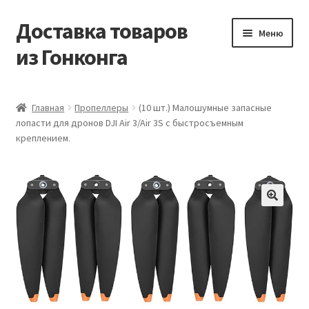
Доставка товаров
Перейти
Перейти
Меню
к
к
из Гонконга
навигации
содержимому
Главная
Главная
Пропеллеры
(10 шт.) Малошумные запасные
лопасти для дронов DJI Air 3/Air 3S с быстросъемным
Контакты
креплением.
Корзина
Мой аккаунт
Новости
Оптовый склад
Оформление заказа