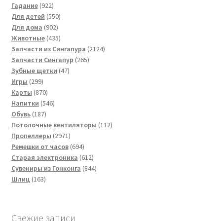
922
товара
Гадание
922
товара
550
Для детей
550
902
товаров
Для дома
902
товара
435
Животные
435
товаров
2124
Запчасти из Сингапура
2124
265
товара
Запчасти Сингапур
265
47
товаров
Зубные щетки
47
299
товаров
Игры
299
товаров
870
Карты
870
товаров
546
Напитки
546
187
товаров
Обувь
187
товаров
112
Потолочные вентиляторы
112
2971
товаров
Пропеллеры
2971
товар
694
Ремешки от часов
694
товара
612
Старая электроника
612
товаров
844
Сувениры из Гонконга
844
163
товара
Шлиц
163
товара
Свежие записи