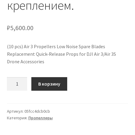
креплением.
кондиционеров по оптовым ценам, ниже рыночных
Продажа кондиционеров
₽
5,600.00
Проектирование систем вентиляции и
(10 pcs) Air 3 Propellers Low Noise Spare Blades
кондиционирования
Replacement Quick-Release Props for DJI Air 3/Air 3S
Drone Accessories
Прокладка трасс для кондиционеров
Сервисное обслуживание кондиционеров
Количество
В корзину
товара
Средства для дезинфекции кондиционеров
(10
шт.)
Средства для чистки кондиционеров
Малошумные
Артикул:
05fcc4dcb0cb
Категория:
Пропеллеры
запасные
лопасти
Услуги альпинистов при установке и обслуживании
для
кондиционеров