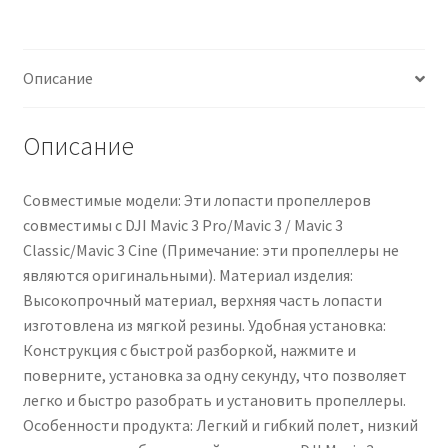
для
дрона
Чистка кондиционеров
DJI
Описание
Mavic
3
/
Описание
Mavic
3
Совместимые модели: Эти лопасти пропеллеров
Pro
совместимы с DJI Mavic 3 Pro/Mavic 3 / Mavic 3
/
Classic/Mavic 3 Cine (Примечание: эти пропеллеры не
Mavic
являются оригинальными). Материал изделия:
3
Высокопрочный материал, верхняя часть лопасти
Cine.
изготовлена ​​из мягкой резины. Удобная установка:
Запасные
Конструкция с быстрой разборкой, нажмите и
лопасти
поверните, установка за одну секунду, что позволяет
для
легко и быстро разобрать и установить пропеллеры.
замены.
Особенности продукта: Легкий и гибкий полет, низкий