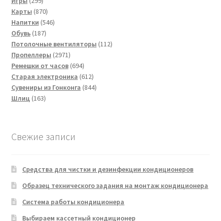
Игры
299
товаров
870
Карты
870
товаров
546
Напитки
546
187
товаров
Обувь
187
товаров
112
Потолочные вентиляторы
112
2971
товаров
Пропеллеры
2971
товар
694
Ремешки от часов
694
товара
612
Старая электроника
612
товаров
844
Сувениры из Гонконга
844
163
товара
Шлиц
163
товара
Свежие записи
Средства для чистки и дезинфекции кондиционеров
Образец технического задания на монтаж кондиционера
Система работы кондиционера
Выбираем кассетный кондиционер