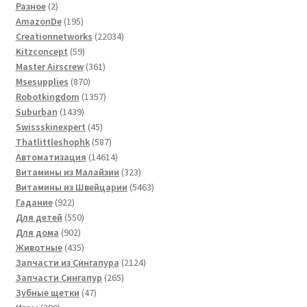
2
товаров
Разное
2
товара
195
AmazonDe
195
товаров
22034
Creationnetworks
22034
59
товара
Kitzconcept
59
товаров
361
Master Airscrew
361
870
товар
Msesupplies
870
товаров
1357
Robotkingdom
1357
1439
товаров
Suburban
1439
товаров
45
Swissskinexpert
45
товаров
587
Thatlittleshophk
587
товаров
14614
Автоматизация
14614
товаров
323
Витамины из Малайзии
323
товара
5463
Витамины из Швейцарии
5463
922
товара
Гадание
922
товара
550
Для детей
550
902
товаров
Для дома
902
товара
435
Животные
435
товаров
2124
Запчасти из Сингапура
2124
265
товара
Запчасти Сингапур
265
47
товаров
Зубные щетки
47
299
товаров