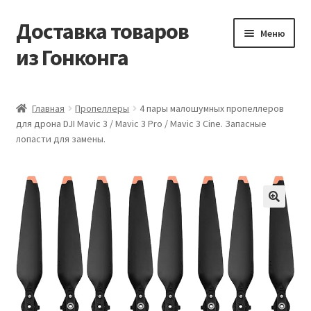
Доставка товаров
Перейти
Перейти
Меню
к
к
из Гонконга
навигации
содержимому
Главная
Главная
Пропеллеры
4 пары малошумных пропеллеров
для дрона DJI Mavic 3 / Mavic 3 Pro / Mavic 3 Cine. Запасные
Контакты
лопасти для замены.
Корзина
Мой аккаунт
Новости
Оптовый склад
Оформление заказа