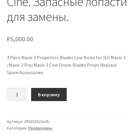
Cine. Запасные лопасти
кондиционеров по оптовым ценам, ниже рыночных
для замены.
Продажа кондиционеров
₽
5,000.00
Проектирование систем вентиляции и
кондиционирования
4 Pairs Mavic 3 Propellers Blades Low Noise for DJI Mavic 3
Прокладка трасс для кондиционеров
/Mavic 3 Pro/Mavic 3 Cine Drone Blades Props Replace
Spare Accessories
Сервисное обслуживание кондиционеров
Количество
Средства для дезинфекции кондиционеров
В корзину
товара
4
Средства для чистки кондиционеров
пары
малошумных
Артикул:
df5802820a3b
Услуги альпинистов при установке и обслуживании
Категория:
Пропеллеры
пропеллеров
кондиционеров