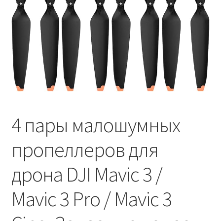
Услуги
Диагностика кондиционеров
Заправка кондиционеров
Монтаж и установка кондиционеров
4 пары малошумных
Монтаж промышленных и полупромышленных
пропеллеров для
кондиционеров
дрона DJI Mavic 3 /
Монтаж систем ВРВ
Mavic 3 Pro / Mavic 3
Мульти-сплит-системы и другие сложные решения
Поставка вентиляционного оборудования,