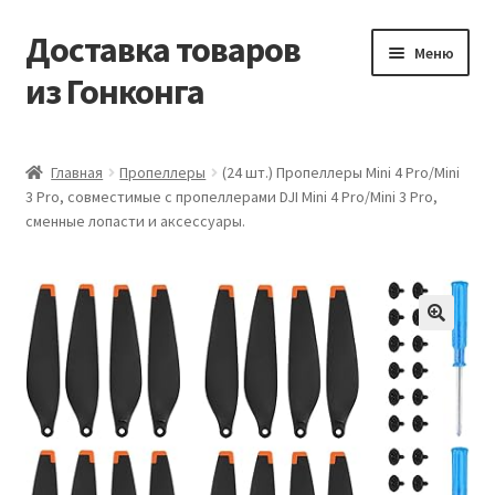
Доставка товаров
Перейти
Перейти
Меню
к
к
из Гонконга
навигации
содержимому
Главная
Главная
Пропеллеры
(24 шт.) Пропеллеры Mini 4 Pro/Mini
3 Pro, совместимые с пропеллерами DJI Mini 4 Pro/Mini 3 Pro,
Контакты
сменные лопасти и аксессуары.
Корзина
Мой аккаунт
Новости
Оптовый склад
Оформление заказа