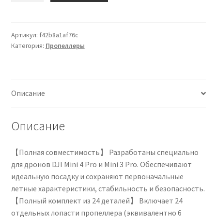
(24
шт.)
Чистка кондиционеров
Пропеллеры
Артикул:
f42b8a1af76c
Категория:
Пропеллеры
Mini
4
Pro/Mini
3
Описание
Pro,
совместимые
с
Описание
пропеллерами
DJI
【Полная совместимость】 Разработаны специально
Mini
для дронов DJI Mini 4 Pro и Mini 3 Pro. Обеспечивают
4
идеальную посадку и сохраняют первоначальные
Pro/Mini
летные характеристики, стабильность и безопасность.
3
【Полный комплект из 24 деталей】 Включает 24
Pro,
отдельных лопасти пропеллера (эквивалентно 6
сменные