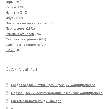
299
товаров
Игры
299
товаров
870
Карты
870
товаров
546
Напитки
546
187
товаров
Обувь
187
товаров
112
Потолочные вентиляторы
112
2971
товаров
Пропеллеры
2971
товар
694
Ремешки от часов
694
товара
612
Старая электроника
612
товаров
844
Сувениры из Гонконга
844
163
товара
Шлиц
163
товара
Свежие записи
Средства для чистки и дезинфекции кондиционеров
Образец технического задания на монтаж кондиционера
Система работы кондиционера