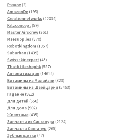
2
товаров
Разное
2
товара
195
AmazonDe
195
товаров
22034
Creationnetworks
22034
59
товара
Kitzconcept
59
товаров
361
Master Airscrew
361
870
товар
Msesupplies
870
товаров
1357
Robotkingdom
1357
1439
товаров
Suburban
1439
товаров
45
Swissskinexpert
45
товаров
587
Thatlittleshophk
587
товаров
14614
Автоматизация
14614
товаров
323
Витамины из Малайзии
323
товара
5463
Витамины из Швейцарии
5463
922
товара
Гадание
922
товара
550
Для детей
550
902
товаров
Для дома
902
товара
435
Животные
435
товаров
2124
Запчасти из Сингапура
2124
265
товара
Запчасти Сингапур
265
47
товаров
Зубные щетки
47