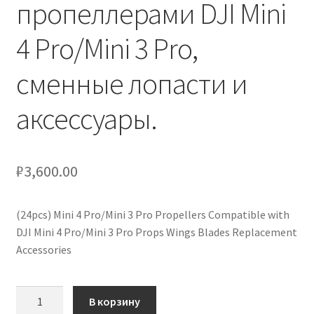
пропеллерами DJI Mini
кондиционеров по оптовым ценам, ниже рыночных
4 Pro/Mini 3 Pro,
Продажа кондиционеров
сменные лопасти и
Проектирование систем вентиляции и
аксессуары.
кондиционирования
Прокладка трасс для кондиционеров
₽
3,600.00
Сервисное обслуживание кондиционеров
(24pcs) Mini 4 Pro/Mini 3 Pro Propellers Compatible with
Средства для дезинфекции кондиционеров
DJI Mini 4 Pro/Mini 3 Pro Props Wings Blades Replacement
Accessories
Средства для чистки кондиционеров
Количество
Услуги альпинистов при установке и обслуживании
В корзину
товара
кондиционеров