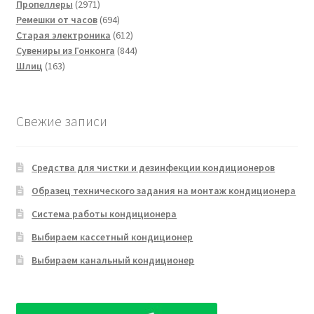
2971
товаров
Пропеллеры
2971
товар
694
Ремешки от часов
694
товара
612
Старая электроника
612
товаров
844
Сувениры из Гонконга
844
163
товара
Шлиц
163
товара
Свежие записи
Средства для чистки и дезинфекции кондиционеров
Образец технического задания на монтаж кондиционера
Система работы кондиционера
Выбираем кассетный кондиционер
Выбираем канальный кондиционер