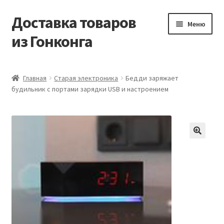
Доставка товаров
Перейти
Перейти
Меню
к
к
из Гонконга
навигации
содержимому
Главная
Главная
Старая электроника
Бедди заряжает
будильник с портами зарядки USB и настроением
Контакты
Корзина
Мой аккаунт
Новости
Оптовый склад
Оформление заказа