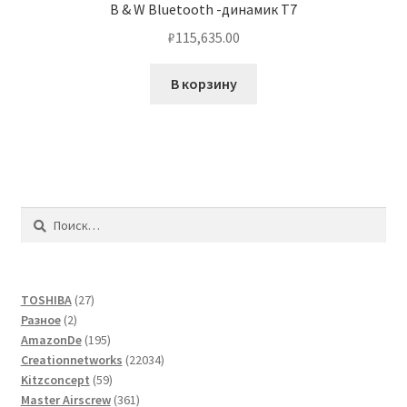
B & W Bluetooth -динамик T7
₽
115,635.00
В корзину
Найти:
27
TOSHIBA
27
2
товаров
Разное
2
товара
195
AmazonDe
195
товаров
22034
Creationnetworks
22034
59
товара
Kitzconcept
59
товаров
361
Master Airscrew
361