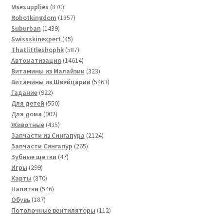
870
товар
Msesupplies
870
товаров
1357
Robotkingdom
1357
1439
товаров
Suburban
1439
товаров
45
Swissskinexpert
45
товаров
587
Thatlittleshophk
587
товаров
14614
Автоматизация
14614
товаров
323
Витамины из Малайзии
323
товара
5463
Витамины из Швейцарии
5463
922
товара
Гадание
922
товара
550
Для детей
550
902
товаров
Для дома
902
товара
435
Животные
435
товаров
2124
Запчасти из Сингапура
2124
265
товара
Запчасти Сингапур
265
47
товаров
Зубные щетки
47
299
товаров
Игры
299
товаров
870
Карты
870
товаров
546
Напитки
546
187
товаров
Обувь
187
товаров
112
Потолочные вентиляторы
112