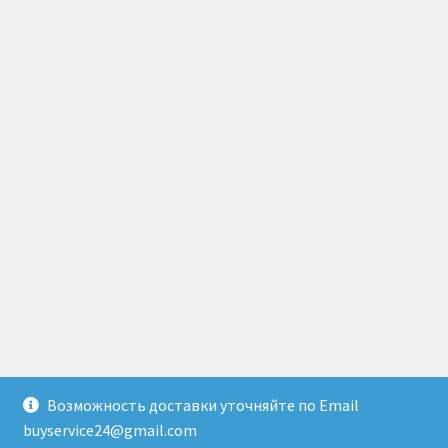
Возможность доставки уточняйте по Email
© Доставка товаров из Гонконга 2026
buyservice24@gmail.com
Создано с помощью WooCommerce
.