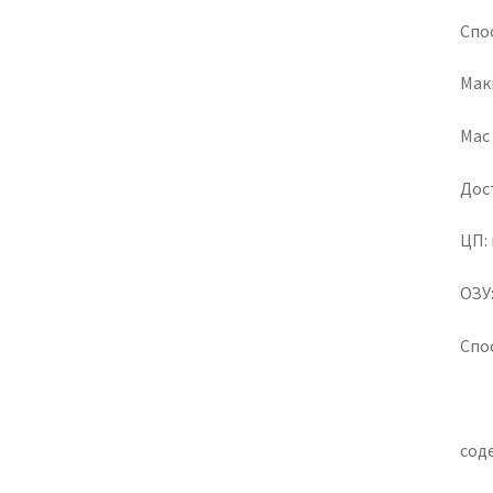
Спо
Мак
Mac O
Дос
ЦП: 
ОЗУ:
Спо
сод