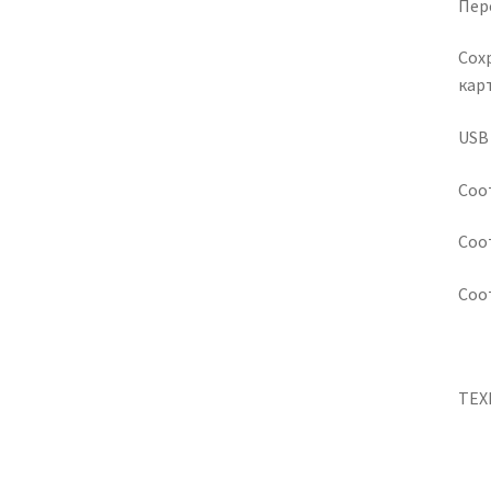
Пер
Сох
кар
USB 
Соо
Соо
Соо
ТЕХ