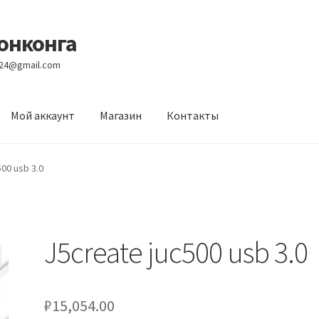
Гонконга
e24@gmail.com
Мой аккаунт
Магазин
Контакты
вости
Оптовый склад
Оформление заказа
Услуги
00 usb 3.0
J5create juc500 usb 3.0
₽
15,054.00