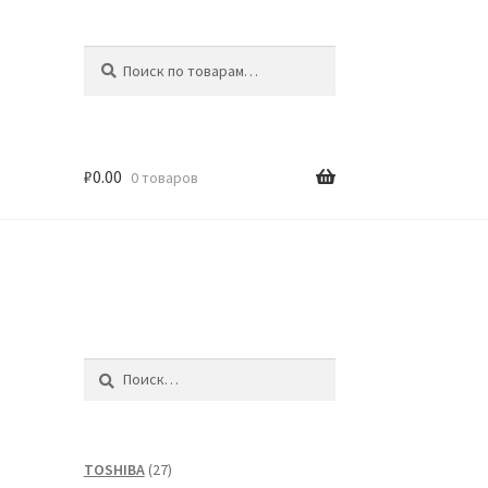
Искать:
Поиск
₽
0.00
0 товаров
Найти:
27
TOSHIBA
27