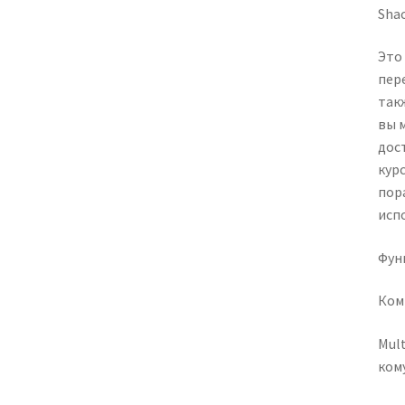
Sha
Это
пер
так
вы 
дос
кур
пор
исп
Фун
Ком
Mul
ком