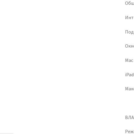
Об
Инт
Под
Окно 
Mac O
iPa
Макс
ВЛА
Реж