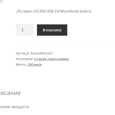
J5Create JUC500 USB 3.0 Wormhole Switch
Количество
В корзину
товара
J5create
juc500
usb
Артикул:
8a2eab811b1f
Категория:
Старая электроника
3.0
Метка:
J5Create
исание
сание продукта: