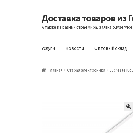
Доставка товаров из 
Перейти
Перейти
к
к
А также из разных стран мира, заявка buyservic
навигации
содержимому
Услуги
Новости
Оптовый склад
Главная
Контакты
Корзина
Мой аккаунт
Но
Главная
Старая электроника
J5create juc5