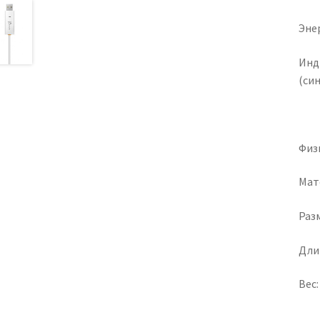
Эне
Инд
(син
Физ
Мат
Разм
Дли
Вес: