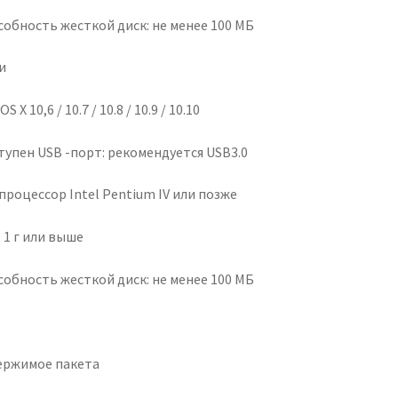
собность жесткой диск: не менее 100 МБ
и
S X 10,6 / 10.7 / 10.8 / 10.9 / 10.10
тупен USB -порт: рекомендуется USB3.0
процессор Intel Pentium IV или позже
 1 г или выше
собность жесткой диск: не менее 100 МБ
ержимое пакета