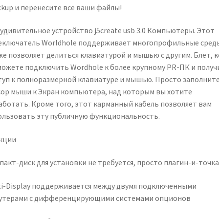
ckup и перенесите все ваши файлы!
 удивительное устройство j5create usb 3.0 Компьютеры. Этот
еключатель Worldhole поддерживает многопрофильные среды
же позволяет делиться клавиатурой и мышью с другим. Блет, к
можете подключить Wordhole к более крупному PR-ПК и получ
туп к полноразмерной клавиатуре и мышью. Просто заполнит
сор мыши к Экран компьютера, над которым вы хотите
аботать. Кроме того, этот карманный кабель позволяет вам
ользовать эту публичную функциональность.
кции
пакт-диск для установки не требуется, просто плагин-и-точка
ti-Display поддерживается между двумя подключенными
утерами с дифференцирующими системами опционов