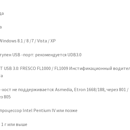
да
а
Windows 8.1 / 8 /7 / Vista / XP
тупен USB -порт: рекомендуется UDB3.0
T USB 3.0: FRESCO FL1000 / FL1009 Инстификационный водите
та
-хост не поддерживается: Asmedia, Etron 1668/188, через 801 /
з 805
процессор Intel Pentium IV или позже
 1 г или выше