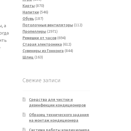
товаров
870
Карты
870
товаров
546
Напитки
546
187
товаров
Обувь
187
товаров
112
Потолочные вентиляторы
112
, а
2971
товаров
Пропеллеры
2971
огда
товар
694
Ремешки от часов
694
ить
товара
612
Старая электроника
612
е
товаров
844
Сувениры из Гонконга
844
163
товара
Шлиц
163
товара
Свежие записи
Средства для чистки и
дезинфекции кондиционеров
Образец технического задания
на монтаж кондиционера
Система работы кондиционера