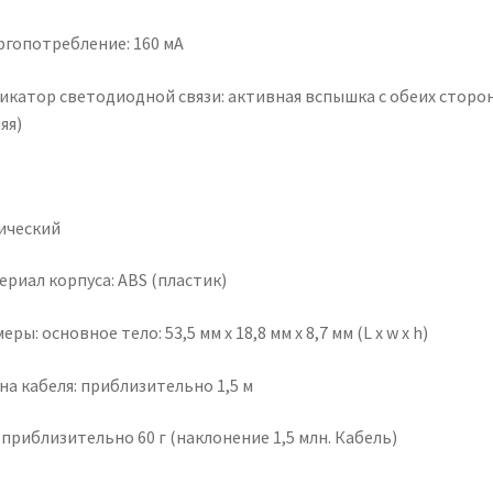
ргопотребление: 160 мА
икатор светодиодной связи: активная вспышка с обеих сторо
яя)
ический
ериал корпуса: ABS (пластик)
еры: основное тело: 53,5 мм x 18,8 мм x 8,7 мм (L x w x h)
на кабеля: приблизительно 1,5 м
 приблизительно 60 г (наклонение 1,5 млн. Кабель)