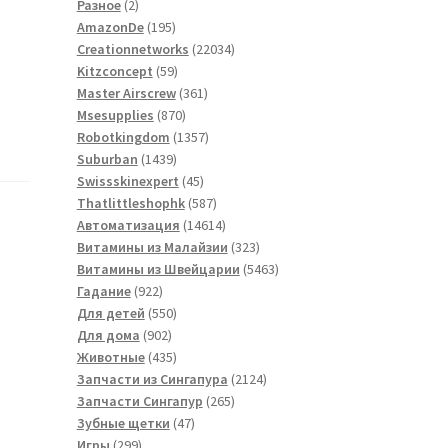
2
товаров
Разное
2
товара
195
AmazonDe
195
товаров
22034
Creationnetworks
22034
59
товара
Kitzconcept
59
товаров
361
Master Airscrew
361
870
товар
Msesupplies
870
товаров
1357
Robotkingdom
1357
1439
товаров
Suburban
1439
товаров
45
Swissskinexpert
45
товаров
587
Thatlittleshophk
587
товаров
14614
Автоматизация
14614
товаров
323
Витамины из Малайзии
323
товара
5463
Витамины из Швейцарии
5463
922
товара
Гадание
922
товара
550
Для детей
550
902
товаров
Для дома
902
товара
435
Животные
435
товаров
2124
Запчасти из Сингапура
2124
265
товара
Запчасти Сингапур
265
47
товаров
Зубные щетки
47
299
товаров
Игры
299