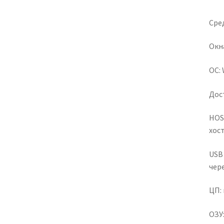
Сре
Окн
ОС: 
Дос
HOS
хос
USB 
чере
ЦП: 
ОЗУ: