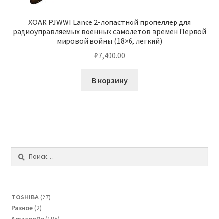
XOAR PJWWI Lance 2-лопастной пропеллер для
радиоуправляемых военных самолетов времен Первой
мировой войны (18×6, легкий)
₽
7,400.00
В корзину
Найти:
27
TOSHIBA
27
2
товаров
Разное
2
товара
195
AmazonDe
195