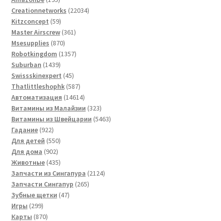
товаров
22034
Creationnetworks
22034
59
товара
Kitzconcept
59
товаров
361
Master Airscrew
361
870
товар
Msesupplies
870
товаров
1357
Robotkingdom
1357
1439
товаров
Suburban
1439
товаров
45
Swissskinexpert
45
товаров
587
Thatlittleshophk
587
товаров
14614
Автоматизация
14614
товаров
323
Витамины из Малайзии
323
товара
5463
Витамины из Швейцарии
5463
922
товара
Гадание
922
товара
550
Для детей
550
902
товаров
Для дома
902
товара
435
Животные
435
товаров
2124
Запчасти из Сингапура
2124
265
товара
Запчасти Сингапур
265
47
товаров
Зубные щетки
47
299
товаров
Игры
299
товаров
870
Карты
870