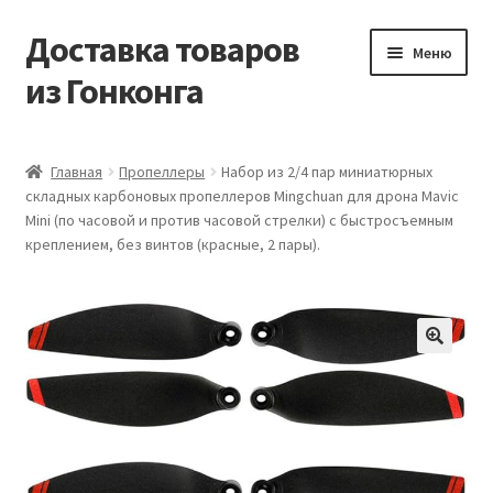
Доставка товаров
Перейти
Перейти
Меню
к
к
из Гонконга
навигации
содержимому
Главная
Главная
Пропеллеры
Набор из 2/4 пар миниатюрных
складных карбоновых пропеллеров Mingchuan для дрона Mavic
Контакты
Mini (по часовой и против часовой стрелки) с быстросъемным
креплением, без винтов (красные, 2 пары).
Корзина
Мой аккаунт
Новости
Оптовый склад
Оформление заказа