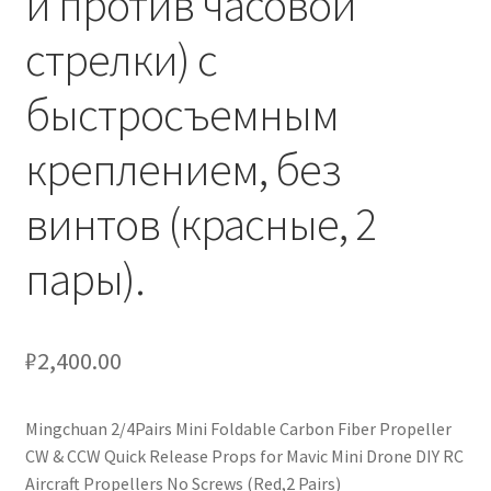
и против часовой
кондиционеров по оптовым ценам, ниже рыночных
стрелки) с
Продажа кондиционеров
быстросъемным
Проектирование систем вентиляции и
креплением, без
кондиционирования
винтов (красные, 2
Прокладка трасс для кондиционеров
пары).
Сервисное обслуживание кондиционеров
Средства для дезинфекции кондиционеров
₽
2,400.00
Средства для чистки кондиционеров
Mingchuan 2/4Pairs Mini Foldable Carbon Fiber Propeller
CW & CCW Quick Release Props for Mavic Mini Drone DIY RC
Услуги альпинистов при установке и обслуживании
Aircraft Propellers No Screws (Red,2 Pairs)
кондиционеров