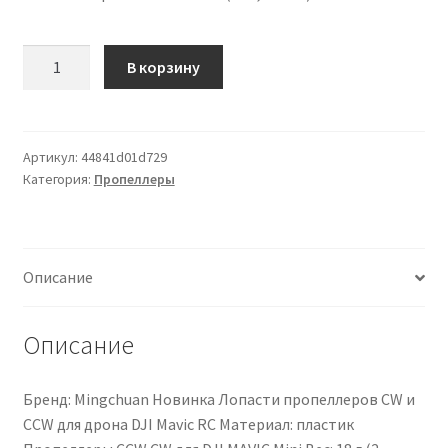
Чистка кондиционеров
Количество
В корзину
товара
Набор
из
2/4
Артикул:
44841d01d729
Категория:
Пропеллеры
пар
миниатюрных
складных
карбоновых
Описание
пропеллеров
Mingchuan
для
Описание
дрона
Mavic
Бренд: Mingchuan Новинка Лопасти пропеллеров CW и
Mini
CCW для дрона DJI Mavic RC Материал: пластик
(по