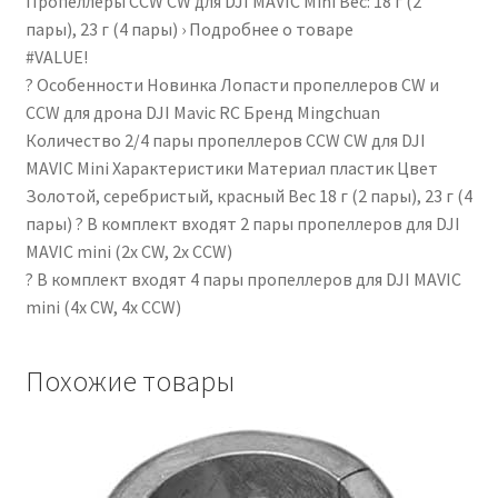
Пропеллеры CCW CW для DJI MAVIC Mini Вес: 18 г (2
часовой
пары), 23 г (4 пары) › Подробнее о товаре
и
#VALUE!
против
? Особенности Новинка Лопасти пропеллеров CW и
часовой
CCW для дрона DJI Mavic RC Бренд Mingchuan
стрелки)
Количество 2/4 пары пропеллеров CCW CW для DJI
с
MAVIC Mini Характеристики Материал пластик Цвет
быстросъемным
Золотой, серебристый, красный Вес 18 г (2 пары), 23 г (4
креплением,
пары) ? В комплект входят 2 пары пропеллеров для DJI
без
MAVIC mini (2x CW, 2x CCW)
винтов
? В комплект входят 4 пары пропеллеров для DJI MAVIC
(красные,
mini (4x CW, 4x CCW)
2
пары).
Похожие товары