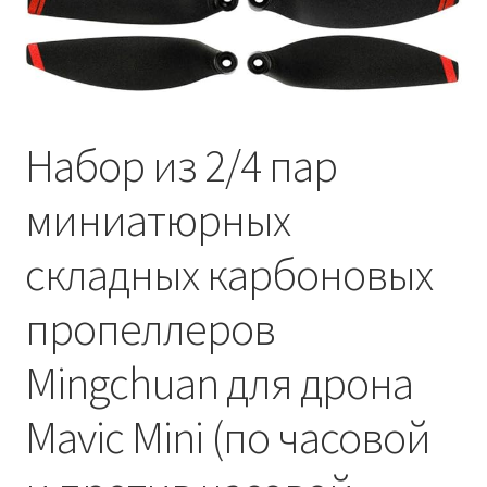
Услуги
Диагностика кондиционеров
Набор из 2/4 пар
Заправка кондиционеров
миниатюрных
Монтаж и установка кондиционеров
складных карбоновых
Монтаж промышленных и полупромышленных
пропеллеров
кондиционеров
Mingchuan для дрона
Монтаж систем ВРВ
Mavic Mini (по часовой
Мульти-сплит-системы и другие сложные решения
Поставка вентиляционного оборудования,