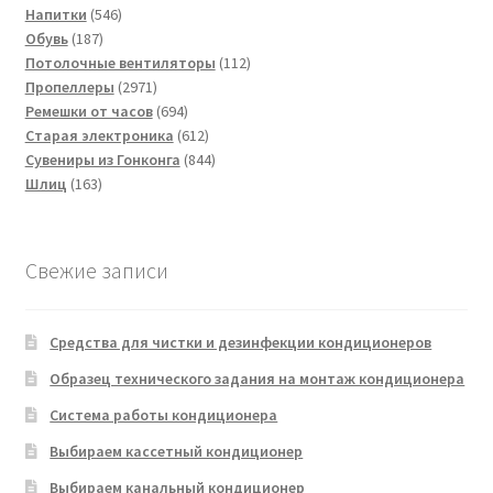
товаров
546
Напитки
546
187
товаров
Обувь
187
товаров
112
Потолочные вентиляторы
112
2971
товаров
Пропеллеры
2971
товар
694
Ремешки от часов
694
товара
612
Старая электроника
612
товаров
844
Сувениры из Гонконга
844
163
товара
Шлиц
163
товара
Свежие записи
Средства для чистки и дезинфекции кондиционеров
Образец технического задания на монтаж кондиционера
Система работы кондиционера
Выбираем кассетный кондиционер
Выбираем канальный кондиционер