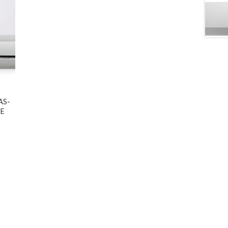
AS-
EE