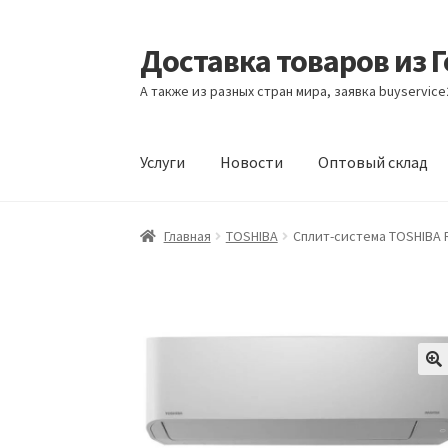
Доставка товаров из 
Перейти
Перейти
к
к
А также из разных стран мира, заявка buyservic
навигации
содержимому
Услуги
Новости
Оптовый склад
Главная
Контакты
Корзина
Мой аккаунт
Но
Главная
TOSHIBA
Сплит-система TOSHIBA 