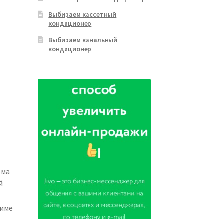
Выбираем кассетный
кондиционер
Выбираем канальный
кондиционер
ема
й
жиме