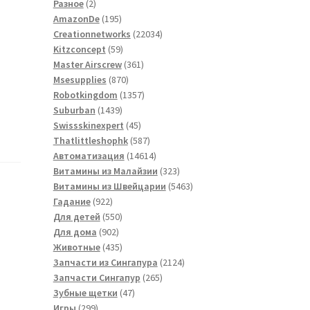
2
товаров
Разное
2
товара
195
AmazonDe
195
товаров
22034
Creationnetworks
22034
59
товара
Kitzconcept
59
товаров
361
Master Airscrew
361
870
товар
Msesupplies
870
товаров
1357
Robotkingdom
1357
1439
товаров
Suburban
1439
товаров
45
Swissskinexpert
45
товаров
587
Thatlittleshophk
587
товаров
14614
Автоматизация
14614
товаров
323
Витамины из Малайзии
323
товара
5463
Витамины из Швейцарии
5463
922
товара
Гадание
922
товара
550
Для детей
550
902
товаров
Для дома
902
товара
435
Животные
435
товаров
2124
Запчасти из Сингапура
2124
265
товара
Запчасти Сингапур
265
47
товаров
Зубные щетки
47
299
товаров
Игры
299