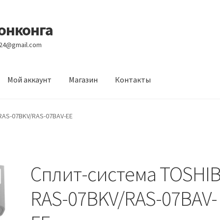
Гонконга
e24@gmail.com
Мой аккаунт
Магазин
Контакты
вости
Оптовый склад
Оформление заказа
Услуги
RAS-07BKV/RAS-07BAV-EE
Сплит-система TOSHI
RAS-07BKV/RAS-07BAV-