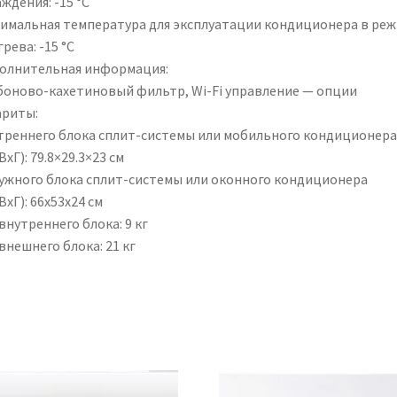
ждения: -15 °С
имальная температура для эксплуатации кондиционера в ре
рева: -15 °С
олнительная информация:
боново-кахетиновый фильтр, Wi-Fi управление — опции
ариты:
треннего блока сплит-системы или мобильного кондиционера
xГ): 79.8×29.3×23 см
ужного блока сплит-системы или оконного кондиционера
xГ): 66x53x24 см
внутреннего блока: 9 кг
внешнего блока: 21 кг