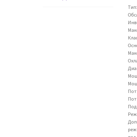
Тип
Обс
Инв
Мак
Кла
Осн
Мак
Охл
Диа
Мощ
Мощ
Пот
Пот
Под
Реж
Доп
реж
под