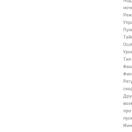
ноч
Реж
Упр
Пул
Тай
Осо
Уров
Тип 
Фаз
Фил
Рег
ско
Дру
воз
про
пус
Мин