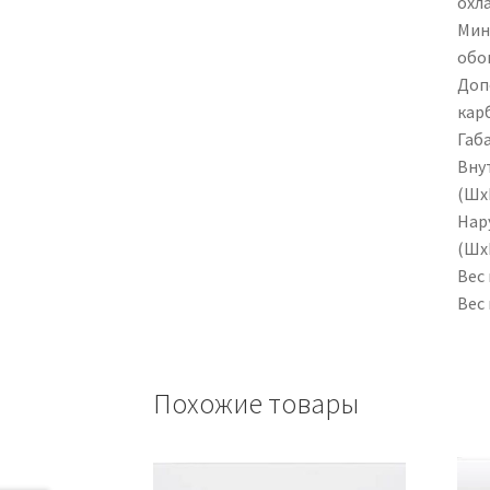
охла
Мин
обог
Доп
кар
Габ
Вну
(ШxВ
Нар
(ШxВ
Вес 
Вес 
Похожие товары