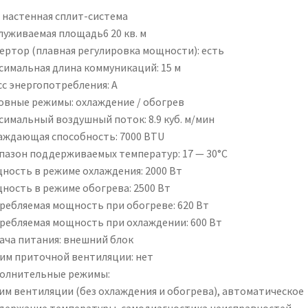
: настенная сплит-система
луживаемая площадь6 20 кв. м
ертор (плавная регулировка мощности): есть
симальная длина коммуникаций: 15 м
сс энергопотребления: A
овные режимы: охлаждение / обогрев
симальный воздушный поток: 8.9 куб. м/мин
аждающая способность: 7000 BTU
пазон поддерживаемых температур: 17 — 30°С
ность в режиме охлаждения: 2000 Вт
ность в режиме обогрева: 2500 Вт
ребляемая мощность при обогреве: 620 Вт
ребляемая мощность при охлаждении: 600 Вт
ача питания: внешний блок
им приточной вентиляции: нет
олнительные режимы:
им вентиляции (без охлаждения и обогрева), автоматическое
держание температуры, самодиагностика неисправностей,