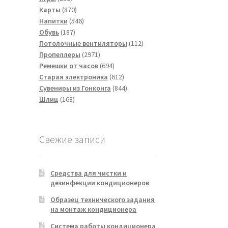
товаров
870
Карты
870
товаров
546
Напитки
546
187
товаров
Обувь
187
товаров
112
Потолочные вентиляторы
112
2971
товаров
Пропеллеры
2971
товар
694
Ремешки от часов
694
товара
612
Старая электроника
612
товаров
844
Сувениры из Гонконга
844
163
товара
Шлиц
163
товара
Свежие записи
Средства для чистки и
дезинфекции кондиционеров
Образец технического задания
на монтаж кондиционера
Система работы кондиционера