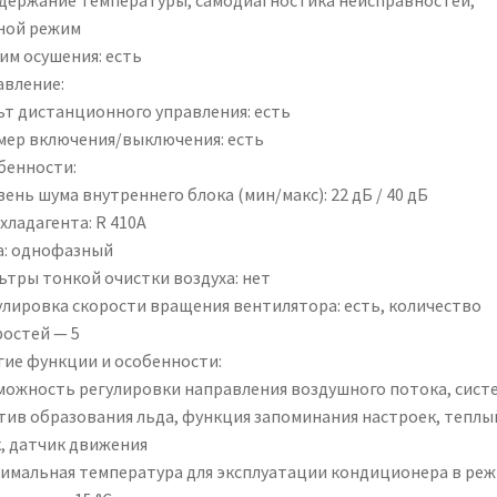
ной режим
им осушения: есть
авление:
ьт дистанционного управления: есть
мер включения/выключения: есть
бенности:
ень шума внутреннего блока (мин/макс): 22 дБ / 40 дБ
хладагента: R 410A
а: однофазный
ьтры тонкой очистки воздуха: нет
улировка скорости вращения вентилятора: есть, количество
ростей — 5
гие функции и особенности:
можность регулировки направления воздушного потока, сист
тив образования льда, функция запоминания настроек, теплы
к, датчик движения
имальная температура для эксплуатации кондиционера в ре