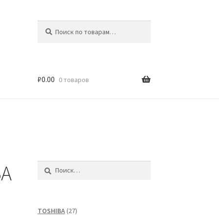
Искать:
Поиск
₽
0.00
0 товаров
BA
Найти:
27
TOSHIBA
27