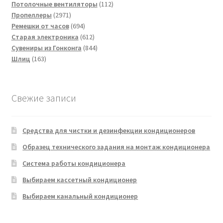
товаров
112
Потолочные вентиляторы
112
2971
товаров
Пропеллеры
2971
товар
694
Ремешки от часов
694
товара
612
Старая электроника
612
товаров
844
Сувениры из Гонконга
844
163
товара
Шлиц
163
товара
Свежие записи
Средства для чистки и дезинфекции кондиционеров
Образец технического задания на монтаж кондиционера
Система работы кондиционера
Выбираем кассетный кондиционер
Выбираем канальный кондиционер