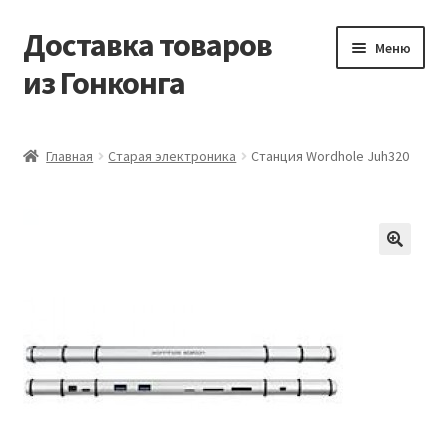
Доставка товаров
Перейти
Перейти
Меню
к
к
из Гонконга
навигации
содержимому
Главная
Главная
Старая электроника
Станция Wordhole Juh320
Контакты
Корзина
Мой аккаунт
Новости
Оптовый склад
Оформление заказа