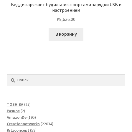
Бедди заряжает будильник с портами зарядки USB и
настроением
₽
9,636.00
В корзину
Найти:
27
TOSHIBA
27
2
товаров
Разное
2
товара
195
AmazonDe
195
товаров
22034
Creationnetworks
22034
59
товара
Kitzconcept
59