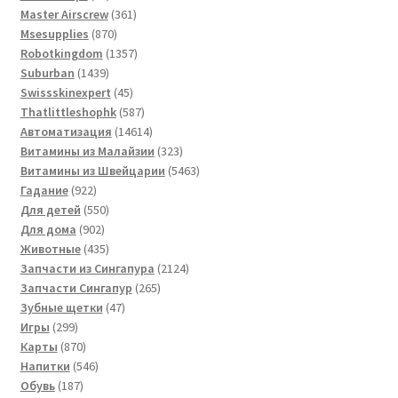
товаров
361
Master Airscrew
361
870
товар
Msesupplies
870
товаров
1357
Robotkingdom
1357
1439
товаров
Suburban
1439
товаров
45
Swissskinexpert
45
товаров
587
Thatlittleshophk
587
товаров
14614
Автоматизация
14614
товаров
323
Витамины из Малайзии
323
товара
5463
Витамины из Швейцарии
5463
922
товара
Гадание
922
товара
550
Для детей
550
902
товаров
Для дома
902
товара
435
Животные
435
товаров
2124
Запчасти из Сингапура
2124
265
товара
Запчасти Сингапур
265
47
товаров
Зубные щетки
47
299
товаров
Игры
299
товаров
870
Карты
870
товаров
546
Напитки
546
187
товаров
Обувь
187